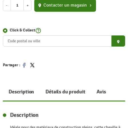
Contacter un magasin
-
+
location_on
chevron_right
help_outline
Click & Collect
place
Partager :
Partager
Tweet
Description
Détails du produit
Avis
Description
Idéale pour des matériaux de construction pleins, cette cheville à