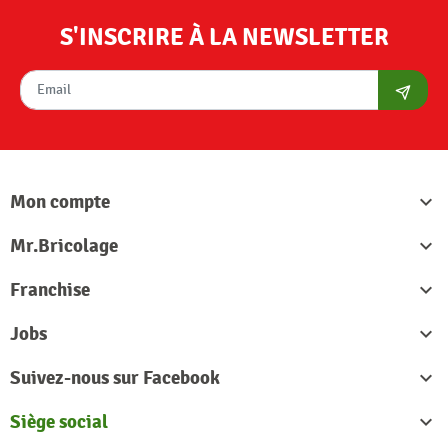
S'INSCRIRE À LA NEWSLETTER
S'abon
Mon compte

Mr.Bricolage

Franchise

Jobs

Suivez-nous sur Facebook

Siège social
