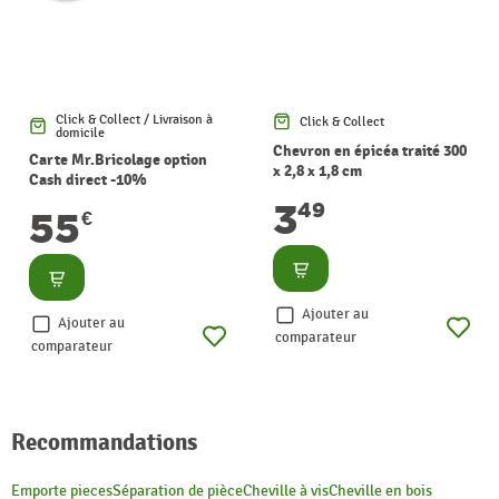
Click & Collect / Livraison à
Click & Collect
domicile
Chevron en épicéa traité 300
Carte Mr.Bricolage option
x 2,8 x 1,8 cm
Cash direct -10%
3
49
55
€
Consulter
Consulter
Ajouter au
Ajouter au
comparateur
comparateur
Recommandations
Emporte pieces
Séparation de pièce
Cheville à vis
Cheville en bois