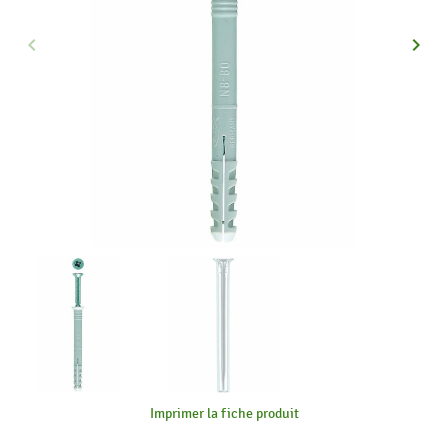
keyboard_arrow_left
keyboard_arrow_right
Précédent
Suiva
Imprimer la fiche produit