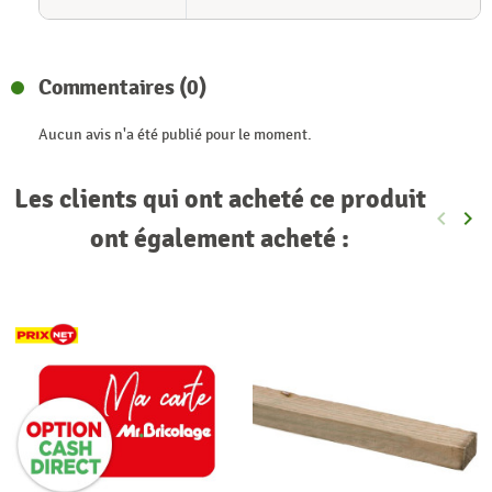
Commentaires (0)
Aucun avis n'a été publié pour le moment.
Les clients qui ont acheté ce produit
keyboard_arrow_left
keyboard_arrow_right
Précéde
Sui
ont également acheté :