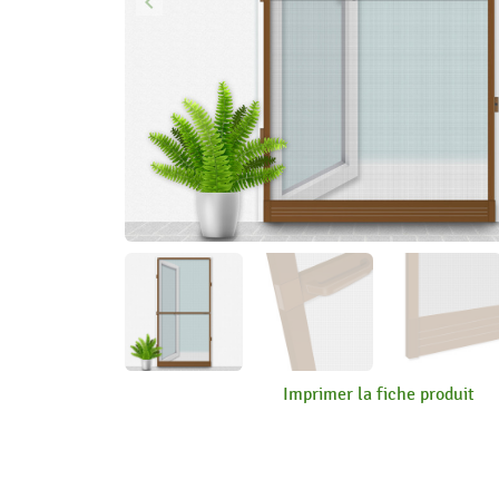
keyboard_arrow_left
Précédent
Imprimer la fiche produit