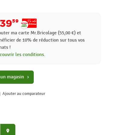
39
59
outer ma carte Mr.Bricolage (55,00 €) et
néficier de
10%
de réduction sur tous vos
hats !
couvrir les conditions.
 un magasin
chevron_right
Ajouter au comparateur
place