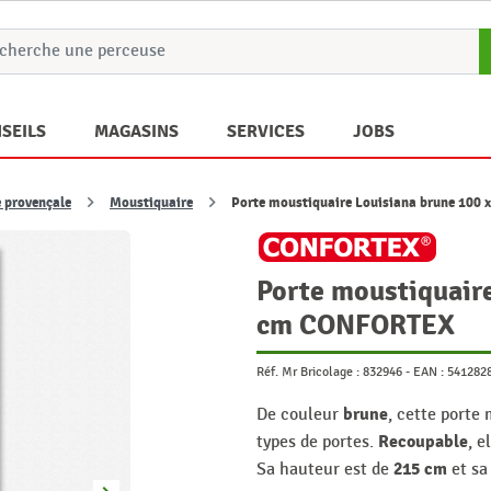
SEILS
MAGASINS
SERVICES
JOBS
e provençale
Moustiquaire
Porte moustiquaire Louisiana brune 10
Porte moustiquaire
cm CONFORTEX
Réf. Mr Bricolage :
832946
-
EAN :
541282
brune
De couleur
, cette porte
Recoupable
types de portes.
, e
215 cm
Sa hauteur est de
et sa