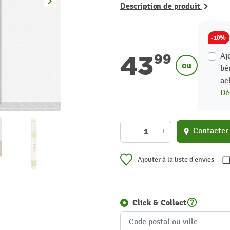
keyboard_arrow_right
Suivant
Description de produit
-10%
43
Aj
99
ou
bé
ac
Dé
-
+
Contacter
location_on
Ajouter à la liste d'envies
help_outline
Click & Collect