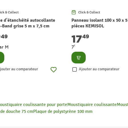
ick & Collect
Click & Collect
e d'étanchéité autocollante
Panneau isolant 100 x 50 x 5
-Band grise 5 m x 7,5 cm
pièces KEMISOL
APLAN
7
17
49
49
€
ar M
7
nsulter
Consulter
jouter au comparateur
Ajouter au comparateur
oustiquaire coulissante pour porte
Moustiquaire coulissante
Moust
 de douche 75 cm
Plaque de polystyrène 100 mm