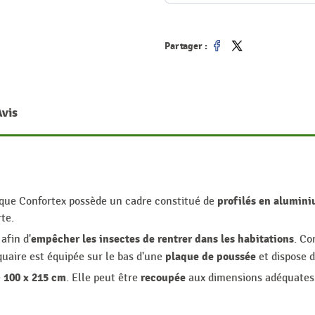
Partager :
Partager
Tweet
Avis
profilés en alumini
rque Confortex possède un cadre constitué de
rte.
empêcher les insectes de rentrer dans les habitations
afin d'
. C
plaque de poussée
quaire est équipée sur le bas d'une
et dispose 
100 x 215 cm
recoupée
e
. Elle peut être
aux dimensions adéquates