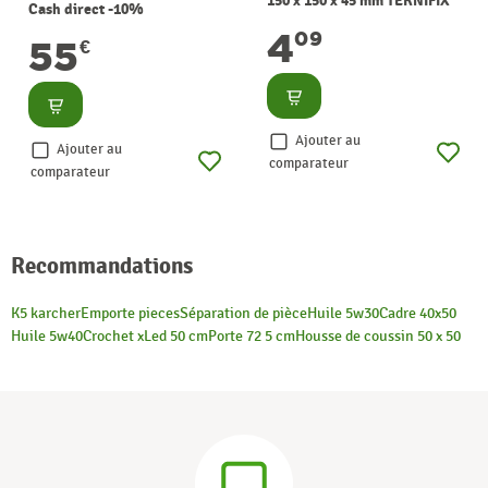
150 x 150 x 45 mm TEKNIFIX
Cash direct -10%
4
09
55
€
Consulter
Consulter
Ajouter au
Ajouter au
comparateur
comparateur
Recommandations
K5 karcher
Emporte pieces
Séparation de pièce
Huile 5w30
Cadre 40x50
Huile 5w40
Crochet x
Led 50 cm
Porte 72 5 cm
Housse de coussin 50 x 50