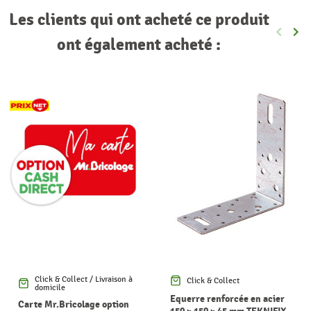
Les clients qui ont acheté ce produit
keyboard_arrow_left
keyboard_arrow_right
Précéde
Sui
ont également acheté :
Click & Collect / Livraison à
Click & Collect
domicile
Equerre renforcée en acier
Carte Mr.Bricolage option