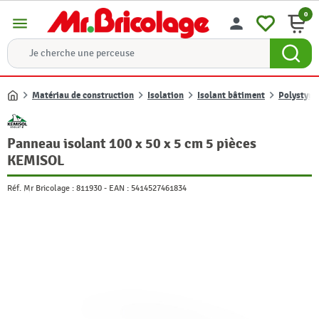
0
menu
person
Matériau de construction
Isolation
Isolant bâtiment
Polystyrè
Accueil
Panneau isolant 100 x 50 x 5 cm 5 pièces
KEMISOL
Réf. Mr Bricolage :
811930
-
EAN :
5414527461834