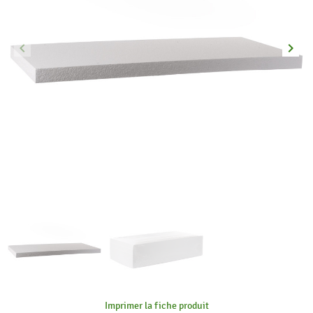
keyboard_arrow_left
keyboard_arrow_right
Précédent
Suiva
Imprimer la fiche produit