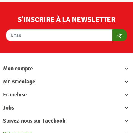
S'INSCRIRE À LA NEWSLETTER
S'abon
Mon compte

Mr.Bricolage

Franchise

Jobs

Suivez-nous sur Facebook
