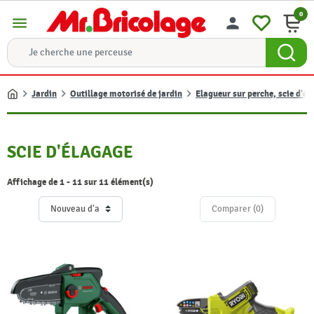
0
menu
person
Jardin
Outillage motorisé de jardin
Elagueur sur perche, scie d'él
Accueil
SCIE D'ÉLAGAGE
Affichage de 1 - 11 sur 11 élément(s)
Comparer (
0
)‎