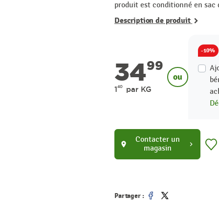
produit est conditionné en sac 
Description de produit
-10%
34
99
Aj
ou
bé
40
1
par KG
ac
Dé
Contacter un
location_on
chevron_right
magasin
Partager :
Partager
Tweet