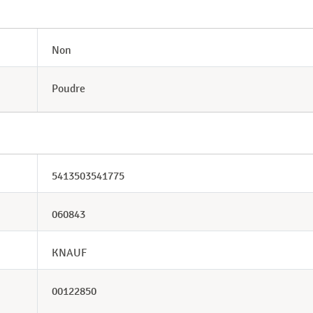
Non
Poudre
5413503541775
060843
KNAUF
00122850