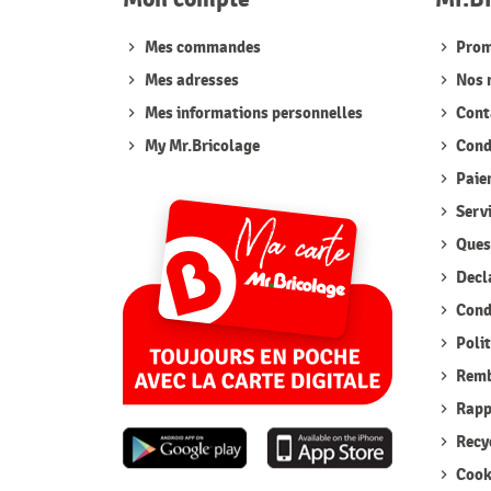
Mes commandes
Prom
Mes adresses
Nos 
Mes informations personnelles
Cont
My Mr.Bricolage
Condi
Paie
Serv
Quest
Decla
Condi
Polit
Remb
Rappe
Recyc
Cook