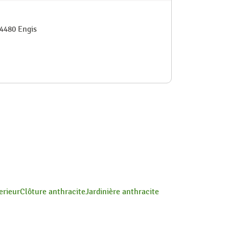
-4480 Engis
erieur
Clôture anthracite
Jardinière anthracite