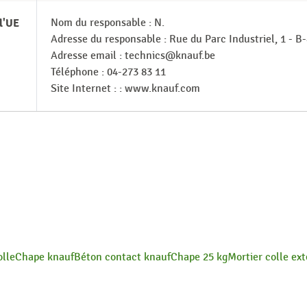
l'UE
Nom du responsable : N.
Adresse du responsable : Rue du Parc Industriel, 1 - B
Adresse email : technics@knauf.be
Téléphone : 04-273 83 11
Site Internet : : www.knauf.com
olle
Chape knauf
Béton contact knauf
Chape 25 kg
Mortier colle ext