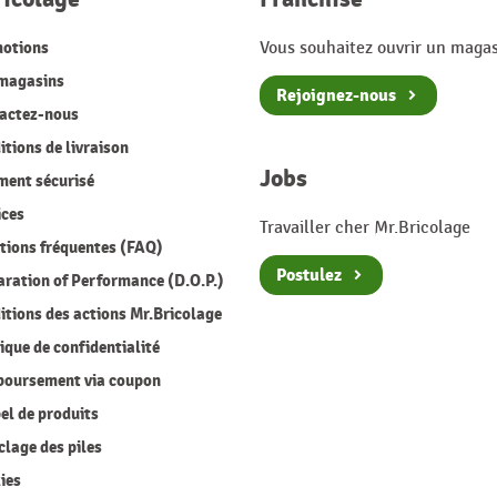
otions
Vous souhaitez ouvrir un magas
magasins
Rejoignez-nous
actez-nous
tions de livraison
Jobs
ment sécurisé
ices
Travailler cher Mr.Bricolage
ions fréquentes (FAQ)
Postulez
ration of Performance (D.O.P.)
tions des actions Mr.Bricolage
ique de confidentialité
oursement via coupon
l de produits
lage des piles
ies