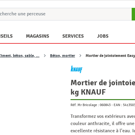
SEILS
MAGASINS
SERVICES
JOBS
Ciment, béton, sable, ...
Béton, mortier
Mortier de jointoiement Eas
Mortier de jointoi
kg KNAUF
Réf. Mr Bricolage :
060843
-
EAN :
541350
Transformez vos extérieurs ave
couleur anthracite, il offre un
excellente résistance à l’eau. I