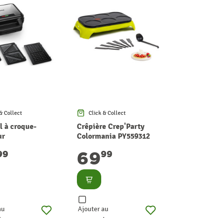
& Collect
Click & Collect
l à croque-
Crêpière Crep'Party
ur
Colormania PY559312
mpact 3-en-1
TEFAL
69
99
99
lter
Consulter
au
Ajouter au