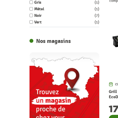
comp
Gris
1
Métal
1
Noir
7
Vert
1
Nos magasins
Cl
Grill
EcoD
TEFA
1