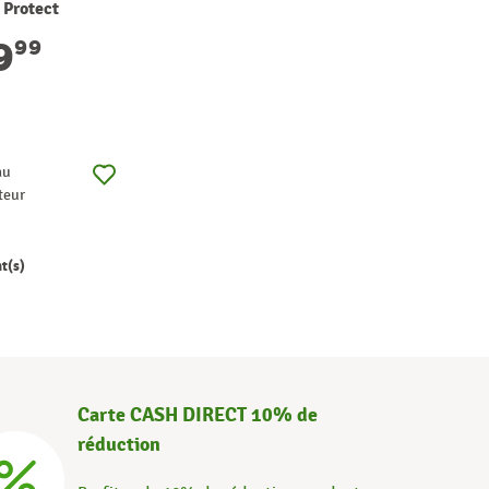
 Protect
C0 CALOR
9
99
lter
au
teur
nt(s)
Carte CASH DIRECT 10% de
réduction