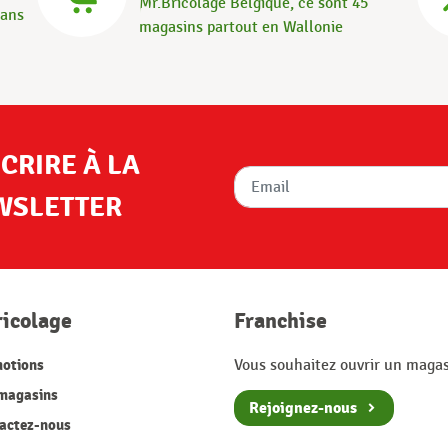
Mr.Bricolage Belgique, ce sont 45
dans
magasins partout en Wallonie
SCRIRE À LA
WSLETTER
ricolage
Franchise
otions
Vous souhaitez ouvrir un magas
magasins
Rejoignez-nous
actez-nous