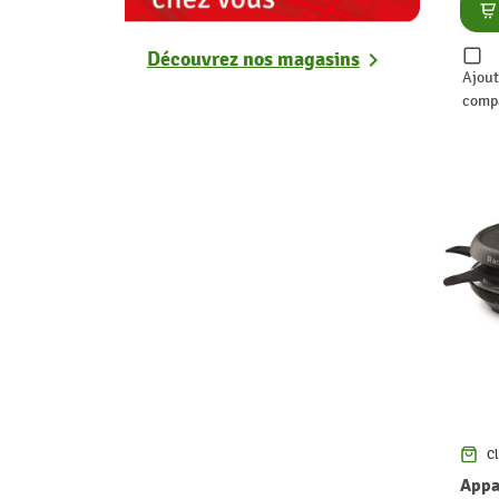
Co
Découvrez nos magasins
chevron_right
Ajout
comp
Cl
Appar