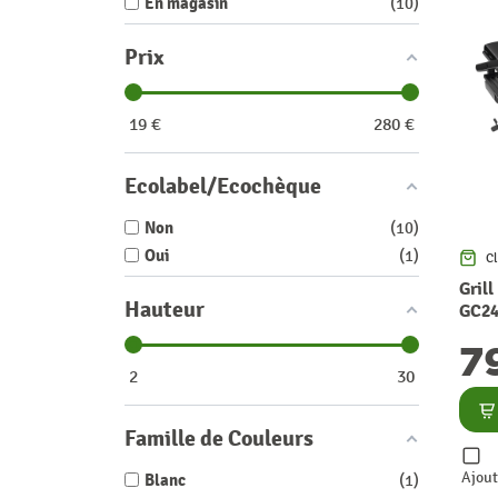
En magasin
10
Prix
19
€
280
€
Ecolabel/Ecochèque
Non
10
Oui
1
Cl
Grill
Hauteur
GC24
7
2
30
Co
Famille de Couleurs
Ajout
Blanc
1