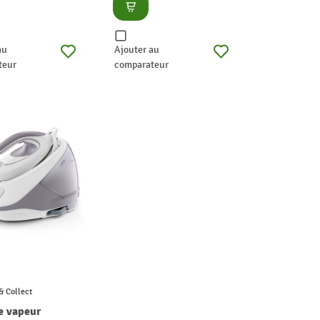
lter
Consulter
au
Ajouter au
teur
comparateur
& Collect
e vapeur