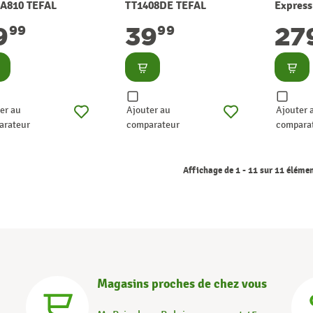
A810 TEFAL
TT1408DE TEFAL
Express
SV9203
9
39
27
99
99
nsulter
Consulter
Consu
er au
Ajouter au
Ajouter 
arateur
comparateur
compara
Affichage de 1 - 11 sur 11 éléme
Magasins proches de chez vous