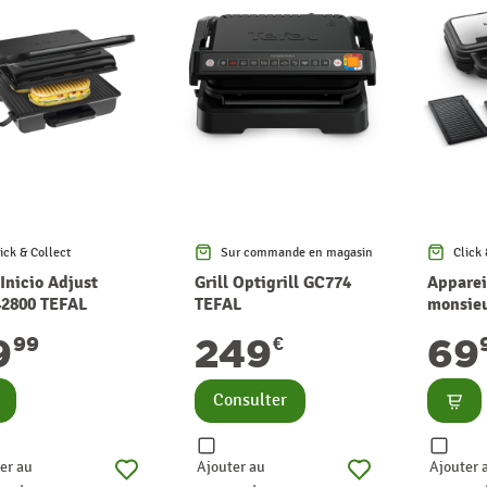
ick & Collect
Sur commande en magasin
Click 
 Inicio Adjust
Grill Optigrill GC774
Apparei
2800 TEFAL
TEFAL
monsie
UltraCo
9
69
249
99
€
TEFAL
nsulter
Consu
Consulter
er au
Ajouter au
Ajouter 