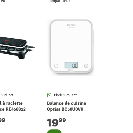
teur
comparateur
& Collect
Click & Collect
 à raclette
Balance de cuisine
ce RE458812
Optiss BC50U0V0
TEFAL
19
99
99