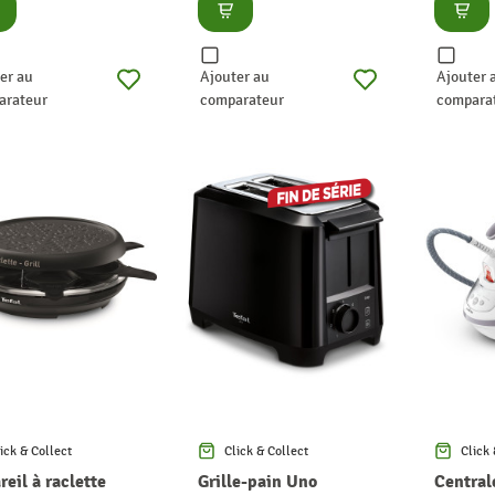
nsulter
Consulter
Consu
er au
Ajouter au
Ajouter 
arateur
comparateur
compara
ick & Collect
Click & Collect
Click 
eil à raclette
Grille-pain Uno
Central