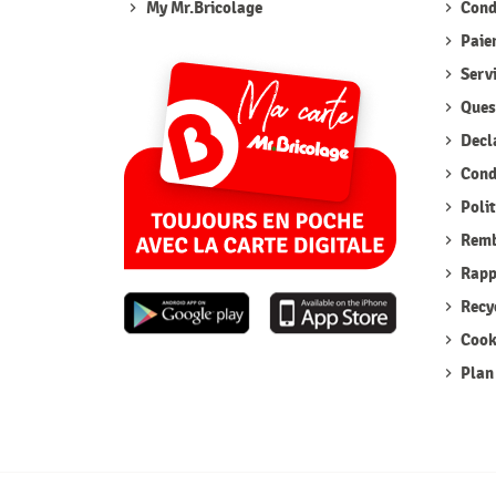
My Mr.Bricolage
Condi
Paie
Serv
Quest
Decla
Condi
Polit
Remb
Rappe
Recyc
Cook
Plan 