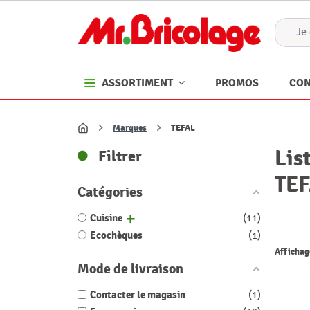
PROMOS
CON
ASSORTIMENT
Marques
TEFAL
Accueil
Lis
Filtrer
TE
Catégories
Cuisine
11
Ecochèques
1
Affichage
Mode de livraison
Contacter le magasin
1