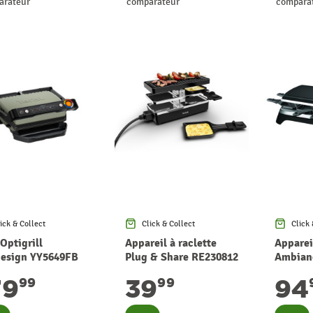
arateur
comparateur
compara
ick & Collect
Click & Collect
Click 
 Optigrill
Appareil à raclette
Appareil
esign YY5649FB
Plug & Share RE230812
Ambian
L
TEFAL
TEFAL
79
39
94
99
99