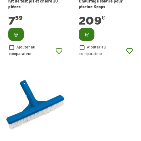
Kit de test pH et chlore 20
Chauffage solaire pour
pièces
piscine Keops
7
209
59
€
Consulter
Consulter
Ajouter au
Ajouter au
comparateur
comparateur