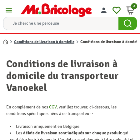
0
menu
person
Conditions de livraison à domicile
Conditions de livraison à domicil
Accueil
Conditions de livraison à
domicile du transporteur
Vanoekel
En complément de nos
CGV
, veuillez trouver, ci-dessous, les
conditions spécifiques liées à ce transporteur :
Livraison uniquement en Belgique.
Les
délais de livraison sont indiqués sur chaque produit
qui
peut être livré à domicile. Ces délais sont donnés à titre indicatif et