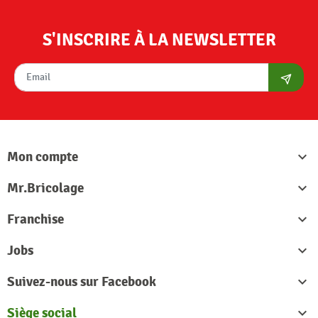
S'INSCRIRE À LA NEWSLETTER
S'abon
Mon compte

Mr.Bricolage

Franchise

Jobs

Suivez-nous sur Facebook

Siège social
