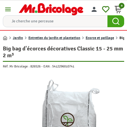
0
menu
person
Jardin
Entretien du jardin et plantation
Ecorce et paillage
Big 
Accueil
Big bag d'écorces décoratives Classic 15 - 25 mm
2 m³
Réf. Mr Bricolage :
826526
-
EAN :
5412296010741