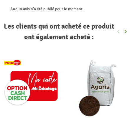
Aucun avis n'a été publié pour le moment.
Les clients qui ont acheté ce produit
keyboard_arrow_left
keyboard_arrow_right
Précéde
Sui
ont également acheté :