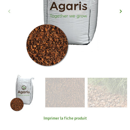
keyboard_arrow_left
keyboard_arrow_right
Précédent
Suiva
Imprimer la fiche produit