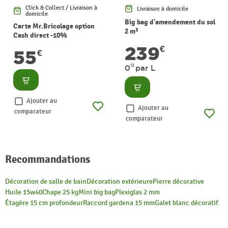
Click & Collect / Livraison à
Livraison à domicile
domicile
Big bag d'amendement du sol
Carte Mr.Bricolage option
2 m³
Cash direct -10%
239
€
55
€
12
0
par L
Consulter
Consulter
Ajouter au
Ajouter au
comparateur
comparateur
Recommandations
Décoration de salle de bain
Décoration extérieure
Pierre décorative
Huile 15w40
Chape 25 kg
Mini big bag
Plexiglas 2 mm
Étagère 15 cm profondeur
Raccord gardena 15 mm
Galet blanc décoratif