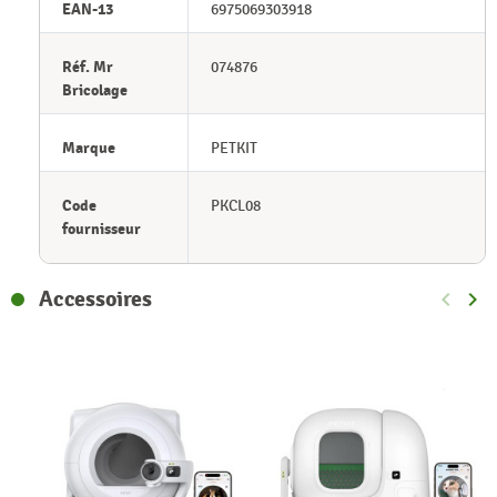
EAN-13
6975069303918
Réf. Mr
074876
Bricolage
Marque
PETKIT
Code
PKCL08
fournisseur
Accessoires
keyboard_arrow_left
keyboard_arrow_right
Précéde
Sui