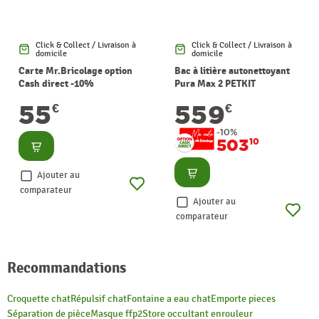
Click & Collect / Livraison à
Click & Collect / Livraison à
domicile
domicile
Carte Mr.Bricolage option
Bac à litière autonettoyant
Cash direct -10%
Pura Max 2 PETKIT
55
559
€
€
-10%
503
10
Consulter
Consulter
Ajouter au
comparateur
Ajouter au
comparateur
Recommandations
Croquette chat
Répulsif chat
Fontaine a eau chat
Emporte pieces
Séparation de pièce
Masque ffp2
Store occultant enrouleur