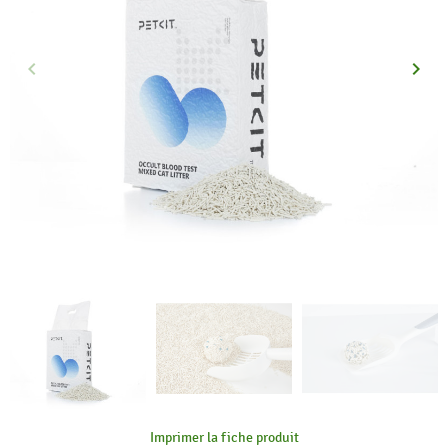
keyboard_arrow_left
keyboard_arrow_right
Précédent
Suiva
Imprimer la fiche produit