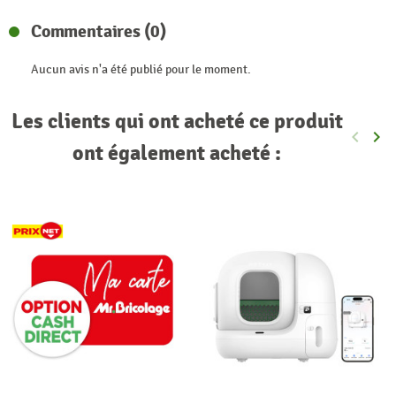
Commentaires (0)
Aucun avis n'a été publié pour le moment.
Les clients qui ont acheté ce produit
keyboard_arrow_left
keyboard_arrow_right
Précéde
Sui
ont également acheté :