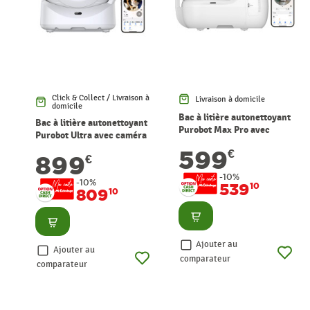
Click & Collect / Livraison à
Livraison à domicile
domicile
Bac à litière autonettoyant
Bac à litière autonettoyant
Purobot Max Pro avec
Purobot Ultra avec caméra
caméra PETKIT
PETKIT
599
€
899
€
-10%
-10%
539
10
809
10
Consulter
Consulter
Ajouter au
Ajouter au
comparateur
comparateur