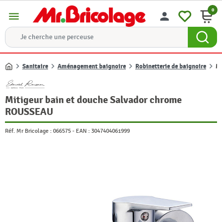
0
menu
person
Sanitaire
Aménagement baignoire
Robinetterie de baignoire
Mi
Accueil
Mitigeur bain et douche Salvador chrome
ROUSSEAU
Réf. Mr Bricolage :
066575
-
EAN :
3047404061999