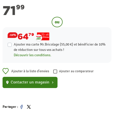
71
99
ou
64
79
-10%
Ajouter ma carte Mr.Bricolage (55,00 €) et bénéficier de
10%
de réduction sur tous vos achats !
Découvrir les conditions.
Ajouter à la liste d'envies
Ajouter au comparateur
Contacter un magasin
location_on
chevron_right
Partager :
Partager
Tweet