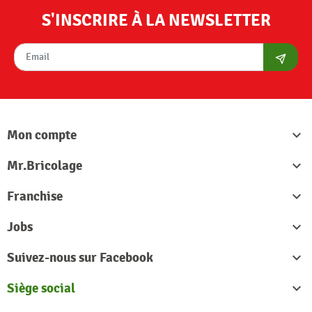
S'INSCRIRE À LA NEWSLETTER
S'abon
Mon compte

Mr.Bricolage

Franchise

Jobs

Suivez-nous sur Facebook

Siège social
