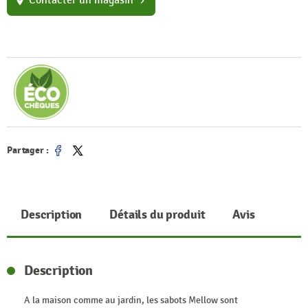
Contacter un magasin
location_on
chevron_right
Partager :
Partager
Tweet
Description
Détails du produit
Avis
Description
A la maison comme au jardin, les sabots Mellow sont