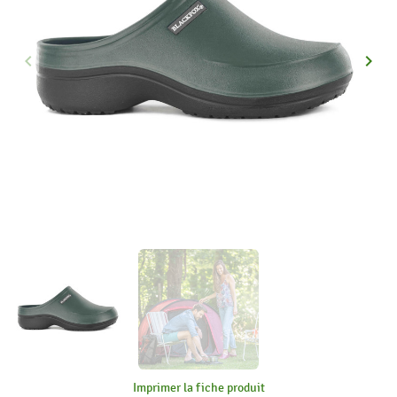
keyboard_arrow_left
keyboard_arrow_right
Précédent
Suiva
Imprimer la fiche produit