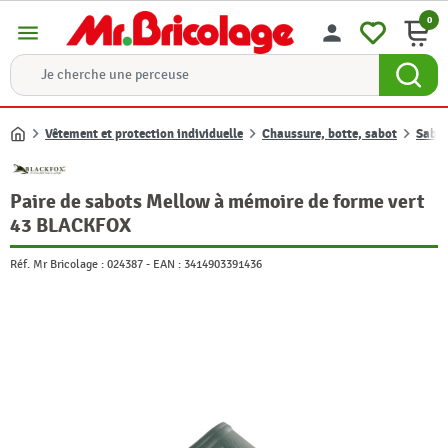
0
menu
person
Vêtement et protection individuelle
Chaussure, botte, sabot
Sabo
Accueil
Paire de sabots Mellow à mémoire de forme vert
43 BLACKFOX
Réf. Mr Bricolage :
024387
-
EAN :
3414903391436