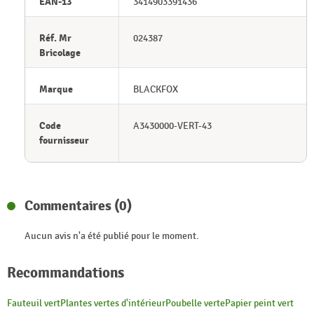
EAN-13
3414903391436
Réf. Mr
024387
Bricolage
Marque
BLACKFOX
Code
A3430000-VERT-43
fournisseur
Commentaires (0)
Aucun avis n'a été publié pour le moment.
Recommandations
Fauteuil vert
Plantes vertes d'intérieur
Poubelle verte
Papier peint vert