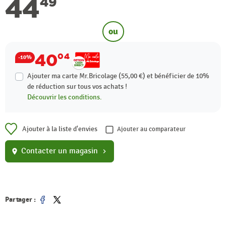
44
49
ou
40
04
-10%
Ajouter ma carte Mr.Bricolage (55,00 €) et bénéficier de
10%
de réduction sur tous vos achats !
Découvrir les conditions.
Ajouter à la liste d'envies
Ajouter au comparateur
Contacter un magasin
location_on
chevron_right
Partager :
Partager
Tweet