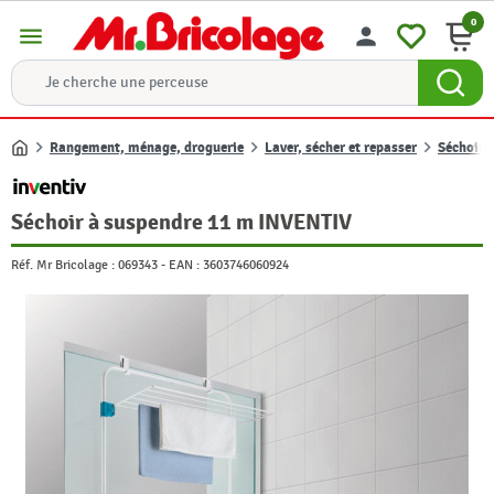
0
menu
person
Rangement, ménage, droguerie
Laver, sécher et repasser
Séchoir 
Accueil
Séchoir à suspendre 11 m INVENTIV
Réf. Mr Bricolage :
069343
-
EAN :
3603746060924