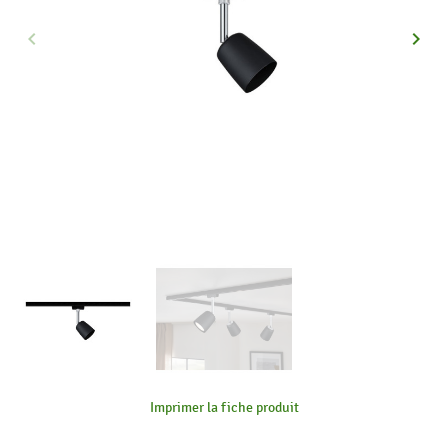
keyboard_arrow_left
keyboard_arrow_right
Précédent
Suiva
Imprimer la fiche produit