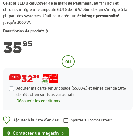
Ce
spot LED URail Cover de la marque Paulmann
, au fini noir et
chrome, intègre une ampoule GU10 de 10 W. Son design s'intègre à la
plupart des systèmes URail pour créer un
éclairage personnalisé
jusqu'à 1000 W.
Description de produit
35
95
ou
32
36
-10%
Ajouter ma carte Mr.Bricolage (55,00 €) et bénéficier de
10%
de réduction sur tous vos achats !
Découvrir les conditions.
Ajouter à la liste d'envies
Ajouter au comparateur
Contacter un magasin
location_on
chevron_right