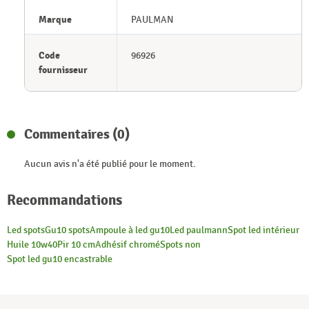
Marque
PAULMAN
Code
96926
fournisseur
Commentaires (0)
Aucun avis n'a été publié pour le moment.
Recommandations
Led spots
Gu10 spots
Ampoule à led gu10
Led paulmann
Spot led intérieur
Huile 10w40
Pir 10 cm
Adhésif chromé
Spots non
Spot led gu10 encastrable