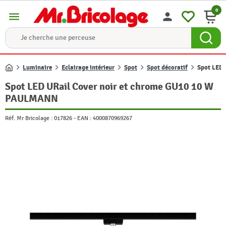
0
menu
person
Luminaire
Eclairage intérieur
Spot
Spot décoratif
Spot LED
Accueil
Spot LED URail Cover noir et chrome GU10 10 W
PAULMANN
Réf. Mr Bricolage :
017826
-
EAN :
4000870969267