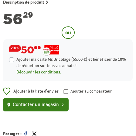
Description de produit
56
29
ou
50
66
-10%
Ajouter ma carte Mr.Bricolage (55,00 €) et bénéficier de
10%
de réduction sur tous vos achats !
Découvrir les conditions.
Ajouter à la liste d'envies
Ajouter au comparateur
Contacter un magasin
location_on
chevron_right
Partager :