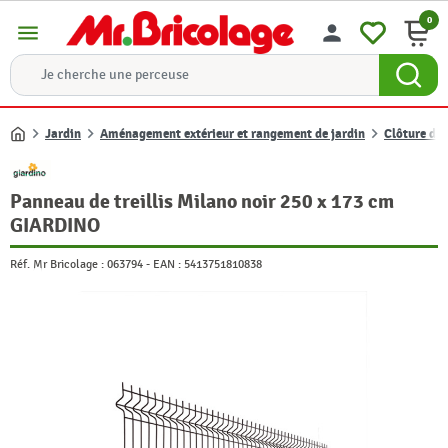
0
menu
person
Jardin
Aménagement extérieur et rangement de jardin
Clôture de 
Accueil
Panneau de treillis Milano noir 250 x 173 cm
GIARDINO
Réf. Mr Bricolage :
063794
-
EAN :
5413751810838