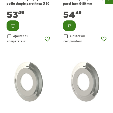
poêle simple paroi inox Ø 80
paroi inox Ø 80 mm
mm SANINSTAL
SANINSTAL
53
54
49
49
Consulter
Consulter
Ajouter au
Ajouter au
comparateur
comparateur