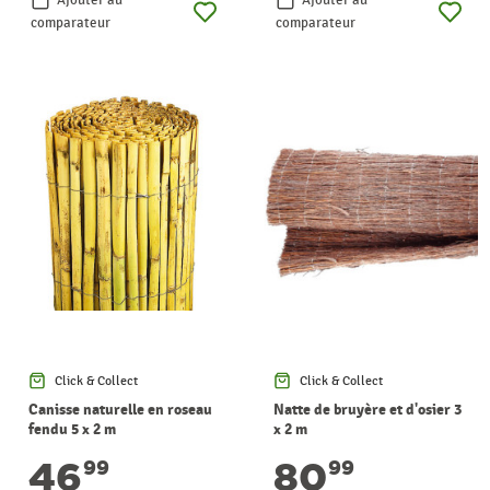
comparateur
comparateur
Click & Collect
Click & Collect
Canisse naturelle en roseau
Natte de bruyère et d'osier 3
fendu 5 x 2 m
x 2 m
46
80
99
99