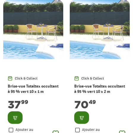
Click & Collect
Click & Collect
Brise-vue Totaltex occultant
Brise-vue Totaltex occultant
à 95 % vert 10 x 1 m
à 95 % vert 10 x 2 m
NORTENE
NORTENE
37
70
99
49
Consulter
Consulter
Ajouter au
Ajouter au