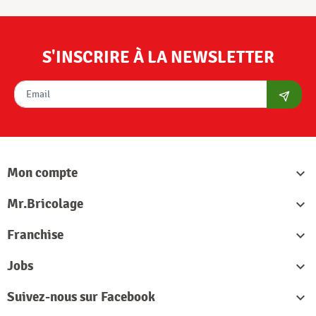
S'INSCRIRE À LA NEWSLETTER
S'abon
Mon compte

Mr.Bricolage

Franchise

Jobs

Suivez-nous sur Facebook
