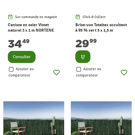
Sur commande en magasin
Click & Collect
Canisse en osier Vimet
Brise-vue Totaltex occultant
naturel 3 x 1 m NORTENE
à 95 % vert 5 x 1,5 m
NORTENE
29
34
99
49
Consulter
Consulter
Ajouter au
Ajouter au
comparateur
comparateur