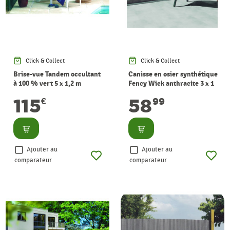
Click & Collect
Click & Collect
Brise-vue Tandem occultant
Canisse en osier synthétique
à 100 % vert 5 x 1,2 m
Fency Wick anthracite 3 x 1
NORTENE
m NORTENE
115
58
€
99
Consulter
Consulter
Ajouter au
Ajouter au
comparateur
comparateur