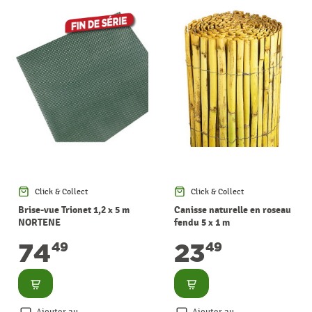
Click & Collect
Click & Collect
Brise-vue Trionet 1,2 x 5 m
Canisse naturelle en roseau
NORTENE
fendu 5 x 1 m
74
23
49
49
Consulter
Consulter
Ajouter au
Ajouter au