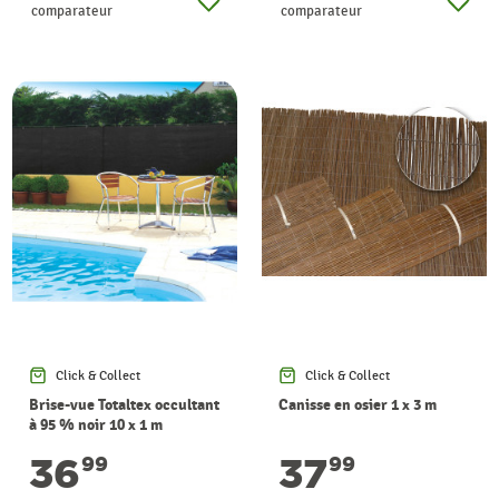
comparateur
comparateur
Click & Collect
Click & Collect
Brise-vue Totaltex occultant
Canisse en osier 1 x 3 m
à 95 % noir 10 x 1 m
NORTENE
36
37
99
99