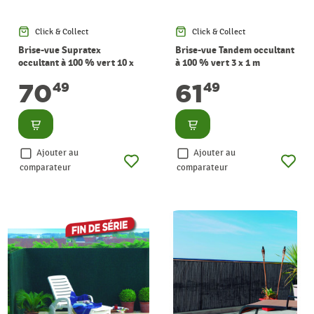
Click & Collect
Click & Collect
Brise-vue Supratex
Brise-vue Tandem occultant
occultant à 100 % vert 10 x
à 100 % vert 3 x 1 m
1,5 m NORTENE
NORTENE
70
61
49
49
Consulter
Consulter
Ajouter au
Ajouter au
comparateur
comparateur