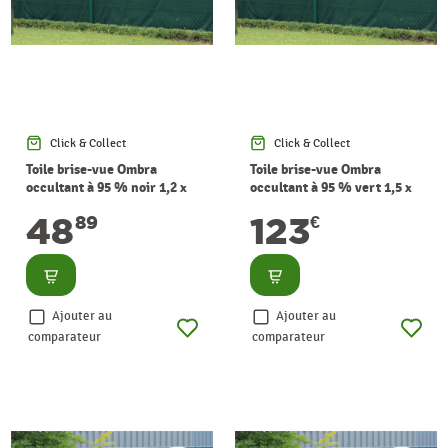
Click & Collect
Click & Collect
Toile brise-vue Ombra
Toile brise-vue Ombra
occultant à 95 % noir 1,2 x
occultant à 95 % vert 1,5 x
10 m GIARDINO
25 m GIARDINO
48
123
89
€
Consulter
Consulter
Ajouter au
Ajouter au
comparateur
comparateur