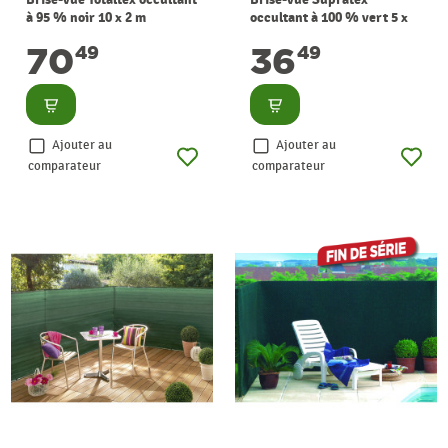
à 95 % noir 10 x 2 m
occultant à 100 % vert 5 x
NORTENE
1,2 m NORTENE
70
36
49
49
Consulter
Consulter
Ajouter au
Ajouter au
comparateur
comparateur