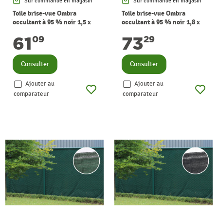
Sur commande en magasin
Sur commande en magasin
Toile brise-vue Ombra
Toile brise-vue Ombra
occultant à 95 % noir 1,5 x
occultant à 95 % noir 1,8 x
10 m GIARDINO
10 m GIARDINO
61
73
09
29
Consulter
Consulter
Ajouter au
Ajouter au
comparateur
comparateur