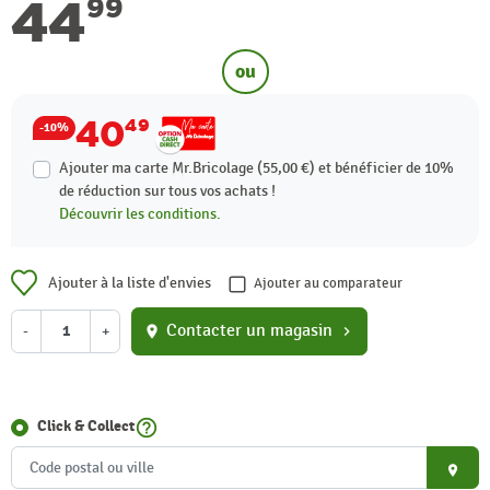
44
99
ou
40
49
-10%
Ajouter ma carte Mr.Bricolage (55,00 €) et bénéficier de
10%
de réduction sur tous vos achats !
Découvrir les conditions.
Ajouter à la liste d'envies
Ajouter au comparateur
Contacter un magasin
-
+
location_on
chevron_right
help_outline
Click & Collect
place