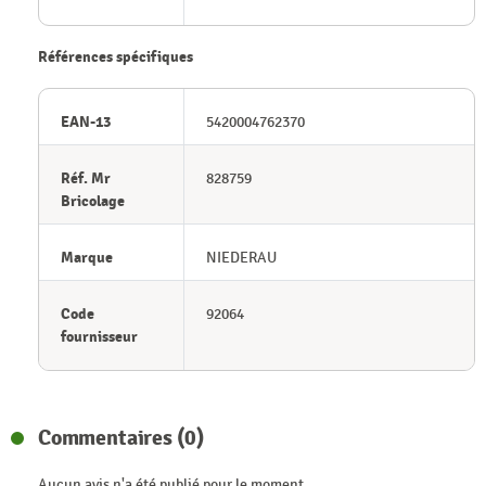
Références spécifiques
EAN-13
5420004762370
Réf. Mr
828759
Bricolage
Marque
NIEDERAU
Code
92064
fournisseur
Commentaires (0)
Aucun avis n'a été publié pour le moment.