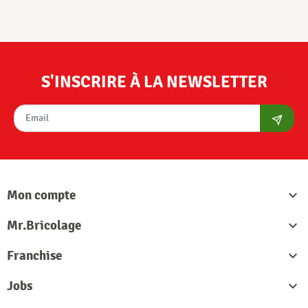
S'INSCRIRE À LA NEWSLETTER
S'abon
Mon compte

Mr.Bricolage

Franchise

Jobs
