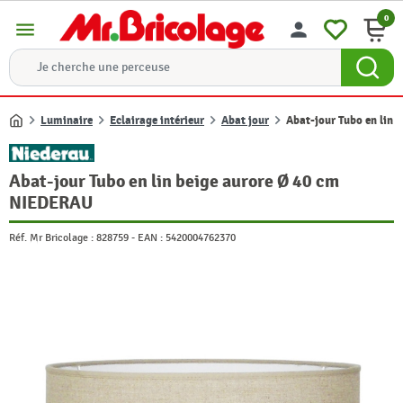
0
menu
person
Luminaire
Eclairage intérieur
Abat jour
Abat-jour Tubo en lin
Accueil
Abat-jour Tubo en lin beige aurore Ø 40 cm
NIEDERAU
Réf. Mr Bricolage :
828759
-
EAN :
5420004762370