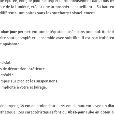
que épurée, conçue pour s'intégrer harmonieusement dans tous le
able de la lumière, créant une atmosphère accueillante. Sa hauteu
 différents luminaires sans les surcharger visuellement.
abat jour
t
permettent une intégration aisée dans une multitude d
ire saura compléter l'ensemble avec subtilité. Il est particulièr
t apaisante.
viviale.
es de décoration intérieure.
agréable.
ampes sur pied et les suspensions.
mplicité à votre éclairage.
de largeur, 35 cm de profondeur et 19 cm de hauteur, avec un diam
Abat-jour Tubo en coton
 esthétique. Ces caractéristiques font du