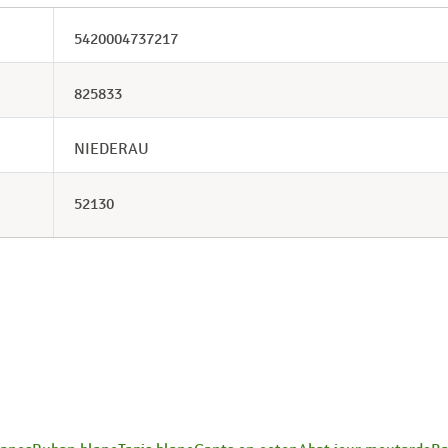
5420004737217
825833
NIEDERAU
52130