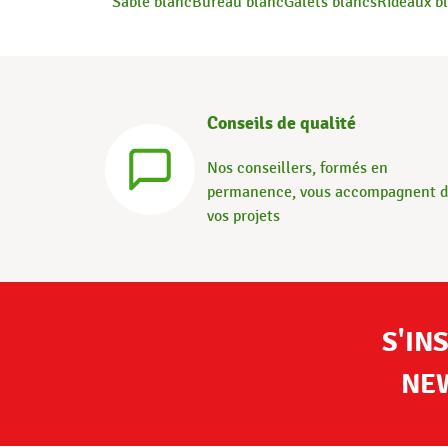
Sable blanc
Bureau blanc
Galets blancs
Rideaux b
Conseils de qualité
Nos conseillers, formés en
permanence, vous accompagnent 
vos projets
S'IN
NE