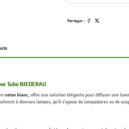
Partager :
Partager
Tweet
Avis
jour Tubo NIEDERAU
coton blanc
 en
, offre une solution élégante pour diffuser une lu
aisément à diverses lampes, qu'il s'agisse de lampadaires ou de s