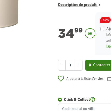
Description de produit
-10%
34
Aj
99
ou
bé
ac
Dé
-
+
Contacter
location_on
Ajouter à la liste d'envies
help_outline
Click & Collect