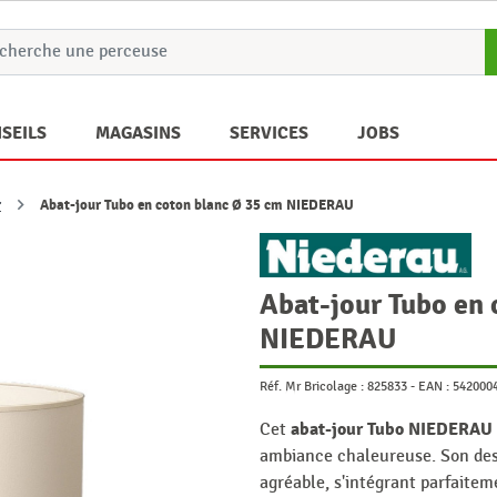
SEILS
MAGASINS
SERVICES
JOBS
r
Abat-jour Tubo en coton blanc Ø 35 cm NIEDERAU
Abat-jour Tubo en 
NIEDERAU
Réf. Mr Bricolage :
825833
-
EAN :
542000
abat-jour Tubo NIEDERAU
Cet
ambiance chaleureuse. Son desi
agréable, s'intégrant parfaitem