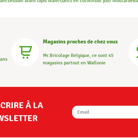
lancs
Ruban blanc
Tapis blanc
Gants en coton
Abat jour moutarde
Ba
Magasins proches de chez vous
Mr.Bricolage Belgique, ce sont 45
dans
magasins partout en Wallonie
SCRIRE À LA
WSLETTER