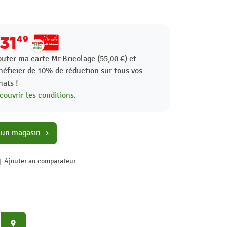
31
49
outer ma carte Mr.Bricolage (55,00 €) et
néficier de
10%
de réduction sur tous vos
hats !
couvrir les conditions.
 un magasin
chevron_right
Ajouter au comparateur
place