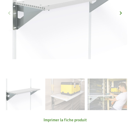
keyboard_arrow_left
keyboard_arrow_right
Précédent
Suiva
Imprimer la fiche produit