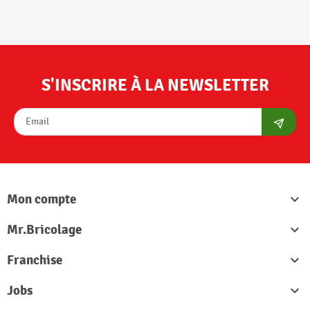
S'INSCRIRE À LA NEWSLETTER
S'abon
Mon compte

Mr.Bricolage

Franchise

Jobs
