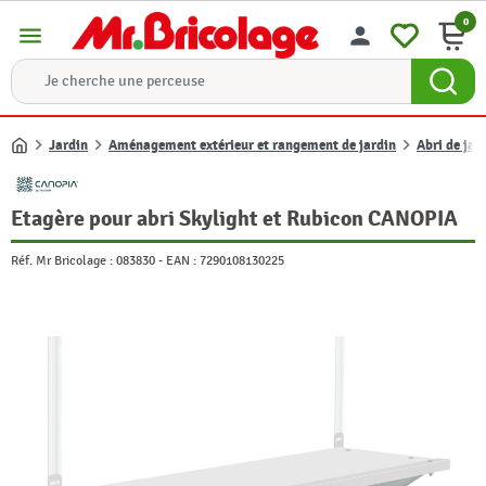
0
menu
person
Jardin
Aménagement extérieur et rangement de jardin
Abri de jar
Accueil
Etagère pour abri Skylight et Rubicon CANOPIA
Réf. Mr Bricolage :
083830
-
EAN :
7290108130225