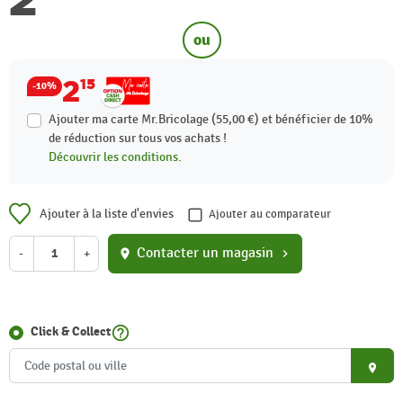
ou
2
15
-10%
Ajouter ma carte Mr.Bricolage (55,00 €) et bénéficier de
10%
de réduction sur tous vos achats !
Découvrir les conditions.
Ajouter à la liste d'envies
Ajouter au comparateur
Contacter un magasin
-
+
location_on
chevron_right
help_outline
Click & Collect
place