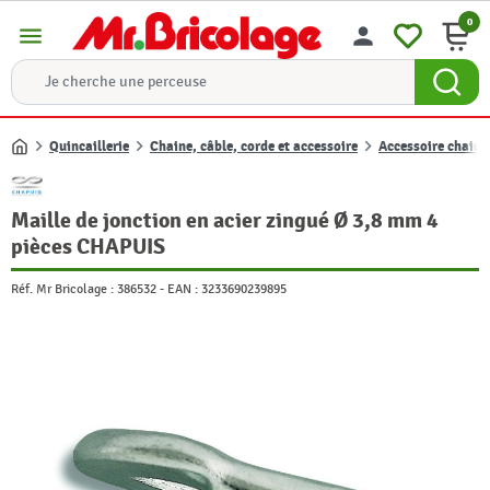
0
menu
person
Quincaillerie
Chaine, câble, corde et accessoire
Accessoire chaine,
Accueil
Maille de jonction en acier zingué Ø 3,8 mm 4
pièces CHAPUIS
Réf. Mr Bricolage :
386532
-
EAN :
3233690239895