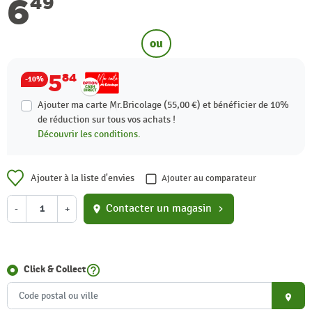
6
49
ou
5
84
-10%
Ajouter ma carte Mr.Bricolage (55,00 €) et bénéficier de
10%
de réduction sur tous vos achats !
Découvrir les conditions.
Ajouter à la liste d'envies
Ajouter au comparateur
Contacter un magasin
-
+
location_on
chevron_right
help_outline
Click & Collect
place