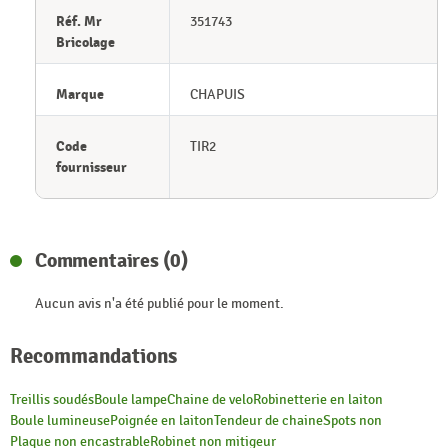
Réf. Mr
351743
Bricolage
Marque
CHAPUIS
Code
TIR2
fournisseur
Commentaires (0)
Aucun avis n'a été publié pour le moment.
Recommandations
Treillis soudés
Boule lampe
Chaine de velo
Robinetterie en laiton
Boule lumineuse
Poignée en laiton
Tendeur de chaine
Spots non
Plaque non encastrable
Robinet non mitigeur