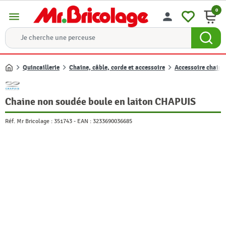
0
menu
person
Quincaillerie
Chaine, câble, corde et accessoire
Accessoire chaine,
Accueil
Chaine non soudée boule en laiton CHAPUIS
Réf. Mr Bricolage :
351743
-
EAN :
3233690036685