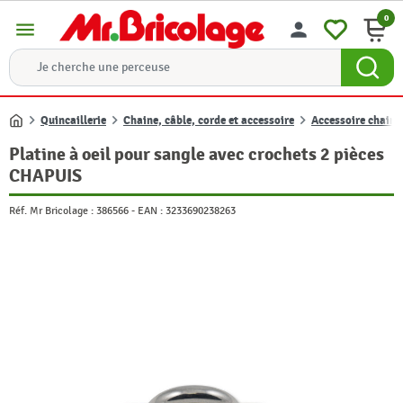
0
menu
person
Quincaillerie
Chaine, câble, corde et accessoire
Accessoire chaine,
Accueil
Platine à oeil pour sangle avec crochets 2 pièces
CHAPUIS
Réf. Mr Bricolage :
386566
-
EAN :
3233690238263