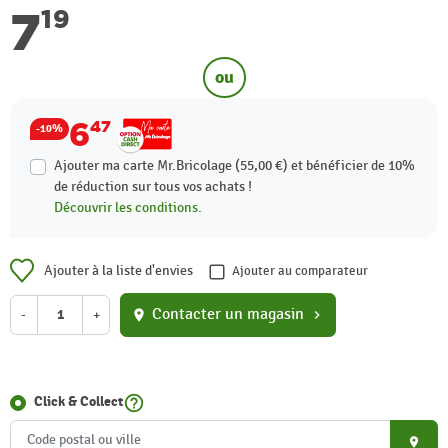
7
19
ou
6
47
-10%
Ajouter ma carte Mr.Bricolage (55,00 €) et bénéficier de
10%
de réduction sur tous vos achats !
Découvrir les conditions.
Ajouter à la liste d'envies
Ajouter au comparateur
Contacter un magasin
-
+
location_on
chevron_right
help_outline
Click & Collect
place