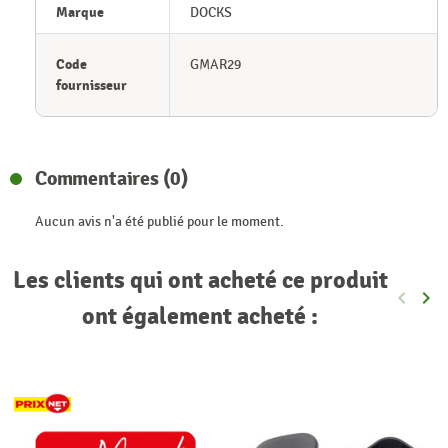
Marque
DOCKS
Code
GMAR29
fournisseur
Commentaires (0)
Aucun avis n'a été publié pour le moment.
Les clients qui ont acheté ce produit
keyboard_arrow_left
keyboard_arrow_right
Précéde
Sui
ont également acheté :