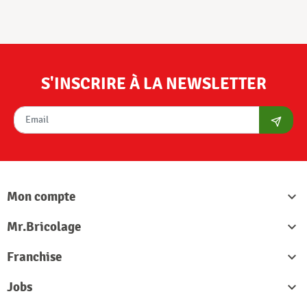
S'INSCRIRE À LA NEWSLETTER
S'abon
Mon compte

Mr.Bricolage

Franchise

Jobs
