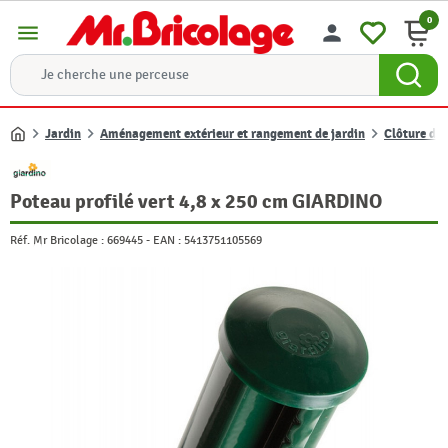
0
menu
person
Jardin
Aménagement extérieur et rangement de jardin
Clôture de 
Accueil
Poteau profilé vert 4,8 x 250 cm GIARDINO
Réf. Mr Bricolage :
669445
-
EAN :
5413751105569