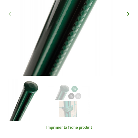
keyboard_arrow_left
keyboard_arrow_right
Précédent
Suiva
Imprimer la fiche produit