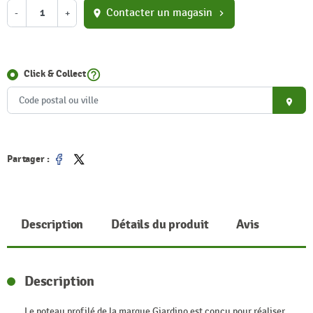
Contacter un magasin
-
+
location_on
chevron_right
help_outline
Click & Collect
place
Partager :
Partager
Tweet
Description
Détails du produit
Avis
Description
Le poteau profilé de la marque Giardino est conçu pour réaliser