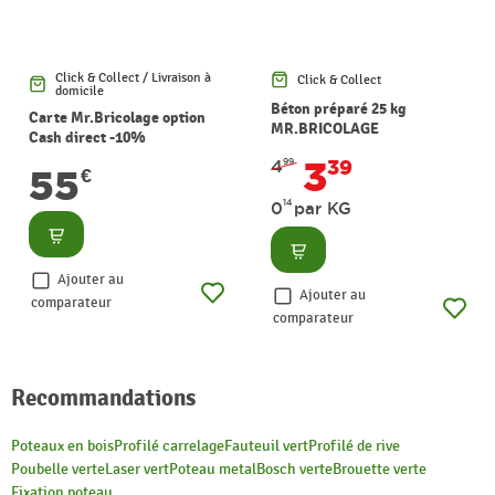
Click & Collect / Livraison à
Click & Collect
domicile
Béton préparé 25 kg
Carte Mr.Bricolage option
MR.BRICOLAGE
Cash direct -10%
3
4
39
99
55
€
14
0
par KG
Consulter
Consulter
Ajouter au
Ajouter au
comparateur
comparateur
Recommandations
Poteaux en bois
Profilé carrelage
Fauteuil vert
Profilé de rive
Poubelle verte
Laser vert
Poteau metal
Bosch verte
Brouette verte
Fixation poteau