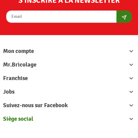
S'INSCRIRE À LA NEWSLETTER
S'abon
Mon compte

Mr.Bricolage

Franchise

Jobs

Suivez-nous sur Facebook

Siège social
