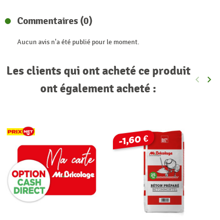
Commentaires (0)
Aucun avis n'a été publié pour le moment.
Les clients qui ont acheté ce produit
keyboard_arrow_left
keyboard_arrow_right
Précéde
Sui
ont également acheté :
-1,60 €