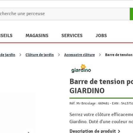
SEILS
MAGASINS
SERVICES
JOBS
de jardin
Clôture de jardin
Accessoire clôture
Barre de tensio
Barre de tension p
GIARDINO
Réf. Mr Bricolage :
669481
-
EAN :
541375
Serrez votre clôture efficacem
Giardino. Doté d'une couleur n
Description de produit