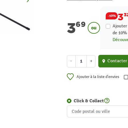
keyboard_arrow_right
Suivant
3
3
-10%
3
69
Ajouter
ou
de
10
Découvr
-
+
Contacter
location_on
Ajouter à la liste d'envies
help_outline
Click & Collect