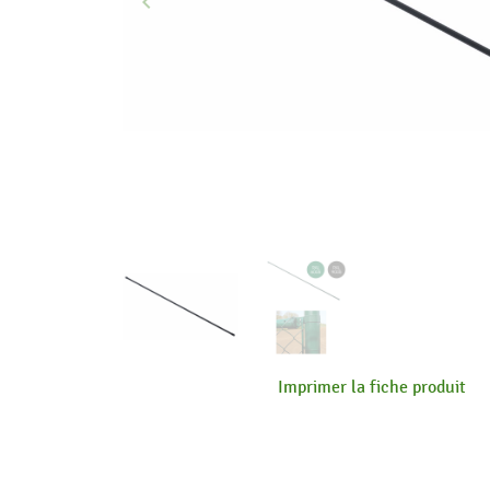
keyboard_arrow_left
Précédent
Imprimer la fiche produit