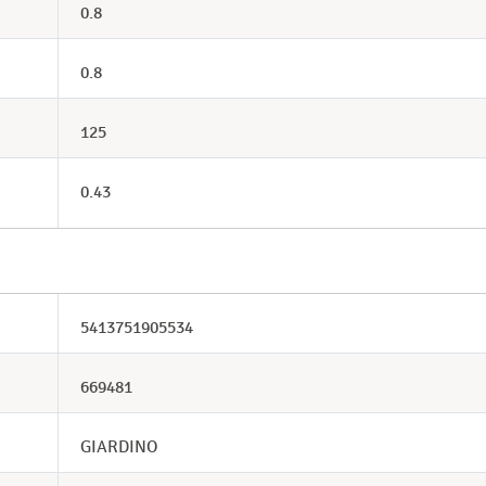
0.8
0.8
125
0.43
5413751905534
669481
GIARDINO