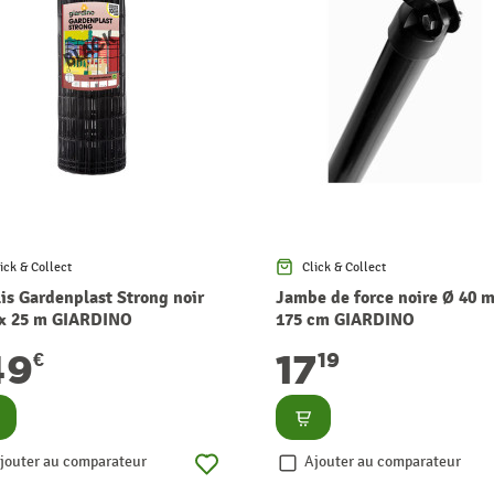
ick & Collect
Click & Collect
lis Gardenplast Strong noir
Jambe de force noire Ø 40 
 x 25 m GIARDINO
175 cm GIARDINO
49
17
€
19
nsulter
Consulter
jouter au comparateur
Ajouter au comparateur