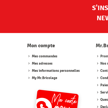
S'IN
NE
Mon compte
Mr.B
Mes commandes
Prom
Mes adresses
Nos 
Mes informations personnelles
Cont
My Mr.Bricolage
Condi
Paie
Serv
Quest
Decla