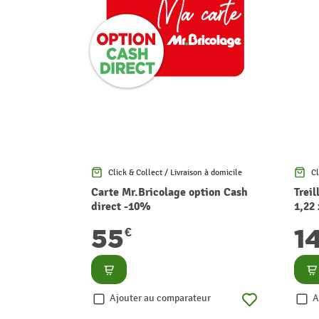
Click & Collect / Livraison à domicile
Cl
Carte Mr.Bricolage option Cash
Treil
direct -10%
1,22
55
1
€
Consulter
Co
Ajouter au comparateur
A