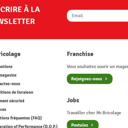
SCRIRE À LA
WSLETTER
ricolage
Franchise
otions
Vous souhaitez ouvrir un magas
magasins
Rejoignez-nous
actez-nous
tions de livraison
Jobs
ment sécurisé
ices
Travailler cher Mr.Bricolage
ions fréquentes (FAQ)
Postulez
ration of Performance (D.O.P.)