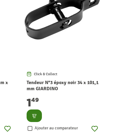
Click & Collect
Click & Co
mm x
Tendeur N°3 époxy noir 34 x 101,1
Poteau tub
mm GIARDINO
fils noir 
GIARDINO
1
15
49
49
Consulter
Consult
Ajouter au comparateur
Ajouter