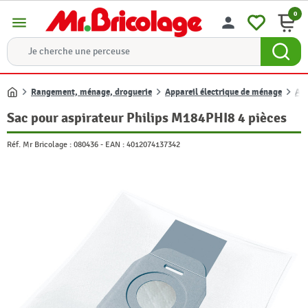
0
menu
person
Rangement, ménage, droguerie
Appareil électrique de ménage
Acc
Accueil
Sac pour aspirateur Philips M184PHI8 4 pièces
Réf. Mr Bricolage :
080436
-
EAN :
4012074137342