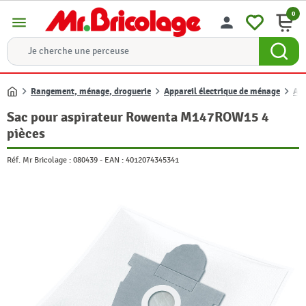
0
menu
person
Rangement, ménage, droguerie
Appareil électrique de ménage
Acc
Accueil
Sac pour aspirateur Rowenta M147ROW15 4
pièces
Réf. Mr Bricolage :
080439
-
EAN :
4012074345341