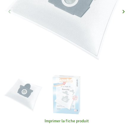
keyboard_arrow_left
keyboard_arrow_right
Précédent
Suiva
Imprimer la fiche produit