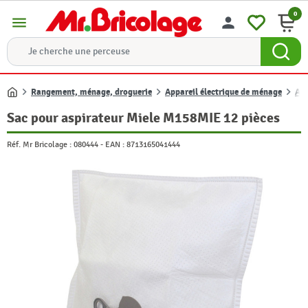
0
menu
person
Rangement, ménage, droguerie
Appareil électrique de ménage
Acc
Accueil
Sac pour aspirateur Miele M158MIE 12 pièces
Réf. Mr Bricolage :
080444
-
EAN :
8713165041444