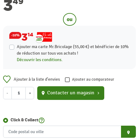
3
49
ou
3
14
-10%
Ajouter ma carte Mr.Bricolage (55,00 €) et bénéficier de
10%
de réduction sur tous vos achats !
Découvrir les conditions.
Ajouter à la liste d'envies
Ajouter au comparateur
Contacter un magasin
-
+
location_on
chevron_right
help_outline
Click & Collect
place