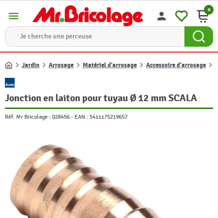
0
menu
person
Jardin
Arrosage
Matériel d'arrosage
Accessoire d'arrosage
Accueil
Jonction en laiton pour tuyau Ø 12 mm SCALA
Réf. Mr Bricolage :
028456
-
EAN :
5411175219657