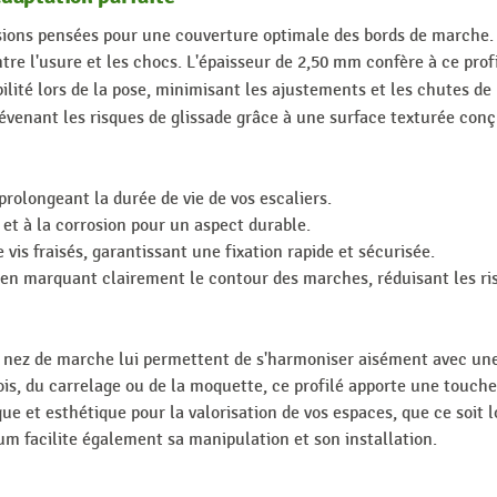
sions pensées pour une couverture optimale des bords de marche.
re l'usure et les chocs. L'épaisseur de 2,50 mm confère à ce profi
lité lors de la pose, minimisant les ajustements et les chutes de
évenant les risques de glissade grâce à une surface texturée con
rolongeant la durée de vie de vos escaliers.
e et à la corrosion pour un aspect durable.
 vis fraisés, garantissant une fixation rapide et sécurisée.
é en marquant clairement le contour des marches, réduisant les ri
e nez de marche lui permettent de s'harmoniser aisément avec une 
is, du carrelage ou de la moquette, ce profilé apporte une touche
ique et esthétique pour la valorisation de vos espaces, que ce soit 
um facilite également sa manipulation et son installation.