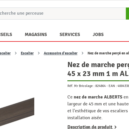
SEILS
MAGASINS
SERVICES
JOBS
scalier
Escalier
Accessoire d'escalier
Nez de marche perçé en 
Nez de marche per
45 x 23 mm 1 m A
Réf. Mr Bricolage :
824864
-
EAN :
400433
nez de marche ALBERTS
Ce
e
largeur de 45 mm et une hauteu
et l'esthétique de vos escalier
installation aisée.
Description de produit