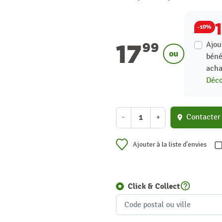
-10%
17
Ajou
99
ou
béné
acha
Déco
-
+
Contacter
location_on
Ajouter à la liste d'envies
help_outline
Click & Collect