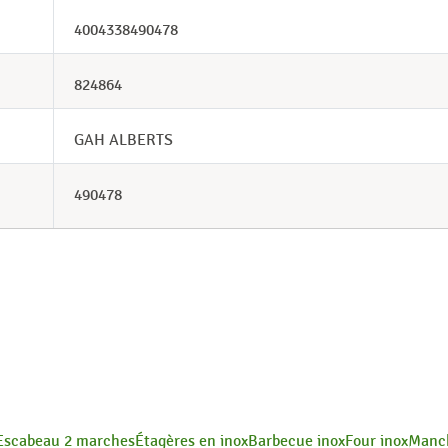
4004338490478
824864
GAH ALBERTS
490478
Escabeau 2 marches
Étagères en inox
Barbecue inox
Four inox
Manc