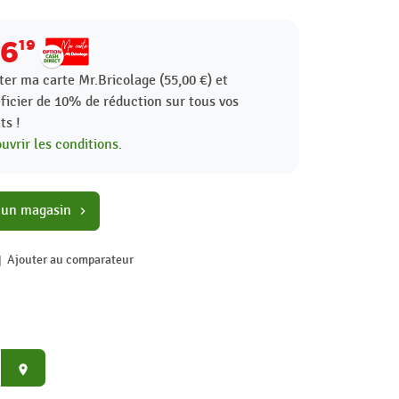
16
19
ter ma carte Mr.Bricolage (55,00 €) et
ficier de
10%
de réduction sur tous vos
ts !
uvrir les conditions.
 un magasin
chevron_right
Ajouter au comparateur
place