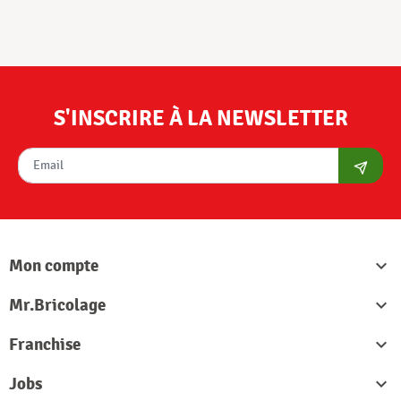
S'INSCRIRE À LA NEWSLETTER
S'abon
Mon compte

Mr.Bricolage

Franchise

Jobs
