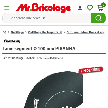
0
menu
person
Outillage
Outillage électroportatif
Outil multi-fonctions et acces
Accueil
Lame segment Ø 100 mm PIRANHA
Réf. Mr Bricolage :
667670
-
EAN :
5035048086247