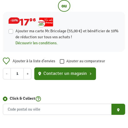
ou
17
96
-10%
Ajouter ma carte Mr.Bricolage (55,00 €) et bénéficier de
10%
de réduction sur tous vos achats !
Découvrir les conditions.
Ajouter à la liste d'envies
Ajouter au comparateur
Contacter un magasin
-
+
location_on
chevron_right
help_outline
Click & Collect
place