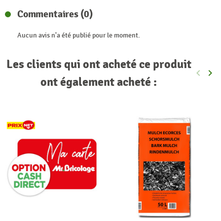
Commentaires (0)
Aucun avis n'a été publié pour le moment.
Les clients qui ont acheté ce produit
keyboard_arrow_left
keyboard_arrow_right
Précéde
Sui
ont également acheté :