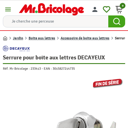
0
menu
person
Jardin
Boite aux lettres
Accessoire de boite aux lettres
Serrure
Accueil
Serrure pour boite aux lettres DECAYEUX
Réf. Mr Bricolage :
233413
-
EAN :
3015827214735