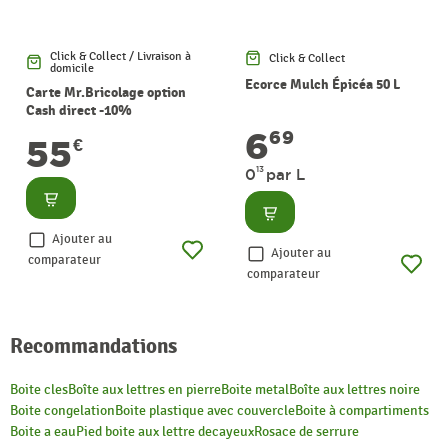
Click & Collect / Livraison à
Click & Collect
domicile
Ecorce Mulch Épicéa 50 L
Carte Mr.Bricolage option
Cash direct -10%
6
69
55
€
13
0
par L
Consulter
Consulter
Ajouter au
Ajouter au
comparateur
comparateur
Recommandations
Boite cles
Boîte aux lettres en pierre
Boite metal
Boîte aux lettres noire
Boite congelation
Boite plastique avec couvercle
Boite à compartiments
Boite a eau
Pied boite aux lettre decayeux
Rosace de serrure