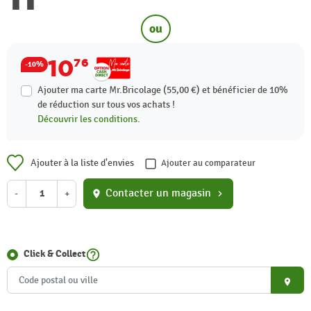
ou
10
76
-10%
Ajouter ma carte Mr.Bricolage (55,00 €) et bénéficier de
10%
de réduction sur tous vos achats !
Découvrir les conditions.
Ajouter à la liste d'envies
Ajouter au comparateur
Contacter un magasin
-
+
location_on
chevron_right
help_outline
Click & Collect
place