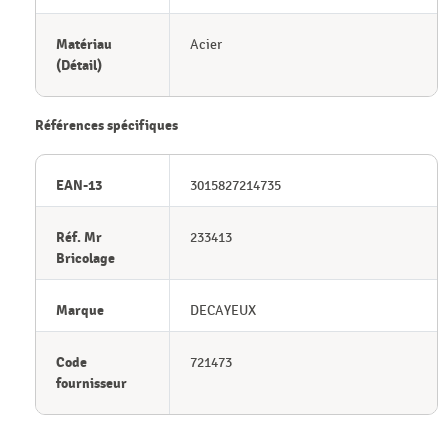
Matériau
Acier
(Détail)
Références spécifiques
EAN-13
3015827214735
Réf. Mr
233413
Bricolage
Marque
DECAYEUX
Code
721473
fournisseur