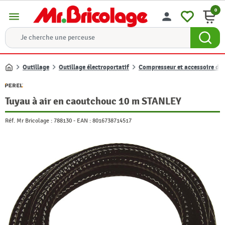
0
menu
person
Outillage
Outillage électroportatif
Compresseur et accessoire de
Accueil
Tuyau à air en caoutchouc 10 m STANLEY
Réf. Mr Bricolage :
788130
-
EAN :
8016738714517