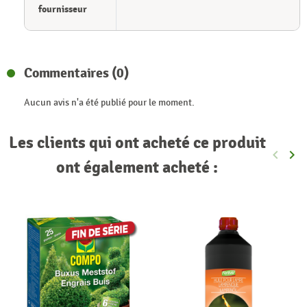
fournisseur
Commentaires (0)
Aucun avis n'a été publié pour le moment.
Les clients qui ont acheté ce produit
keyboard_arrow_left
keyboard_arrow_right
Précéde
Sui
ont également acheté :