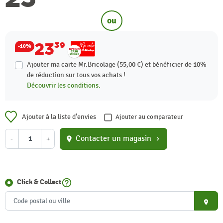
ou
23
39
-10%
Ajouter ma carte Mr.Bricolage (55,00 €) et bénéficier de
10%
de réduction sur tous vos achats !
Découvrir les conditions.
Ajouter à la liste d'envies
Ajouter au comparateur
Contacter un magasin
-
+
location_on
chevron_right
help_outline
Click & Collect
place