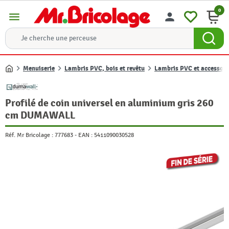
0
menu
person
Menuiserie
Lambris PVC, bois et revêtu
Lambris PVC et accessoir
Accueil
Profilé de coin universel en aluminium gris 260
cm DUMAWALL
Réf. Mr Bricolage :
777683
-
EAN :
5411090030528