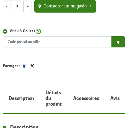
Contacter un magasin
-
+
location_on
chevron_right
help_outline
Click & Collect
place
Partager :
Partager
Tweet
Détails
Description
du
Accessoires
Avis
produit
Description