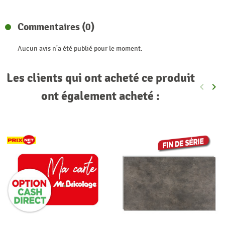
Commentaires (0)
Aucun avis n'a été publié pour le moment.
Les clients qui ont acheté ce produit
keyboard_arrow_left
keyboard_arrow_right
Précéde
Sui
ont également acheté :