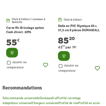
Click & Collect / Livraison à
Click & Collect
domicile
Dalle en PVC Mystique 65 x
Carte Mr.Bricolage option
37,5 cm 8 pièces DUMAWALL
Cash direct -10%
85
20
55
€
69
43
par M²
Consulter
Consulter
Ajouter au
Ajouter au
comparateur
comparateur
Recommandations
Telecommande universelle
Dumawall xl
Profilé carrelage
Adaptateur universel
Chargeur universel
Profilé de rive
Profilé en acier