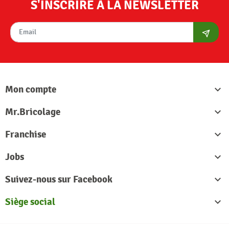
S'INSCRIRE À LA NEWSLETTER
S'abon
Mon compte

Mr.Bricolage

Franchise

Jobs

Suivez-nous sur Facebook

Siège social
