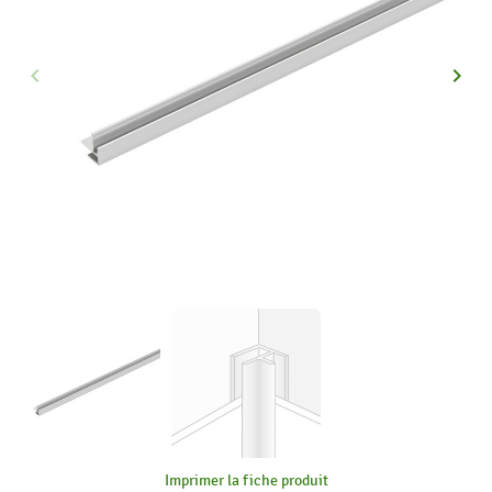
keyboard_arrow_left
keyboard_arrow_right
Précédent
Suiva
Imprimer la fiche produit