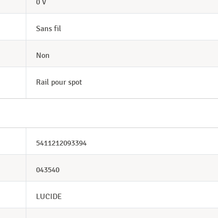
0 V
Sans fil
Non
Rail pour spot
5411212093394
043540
LUCIDE