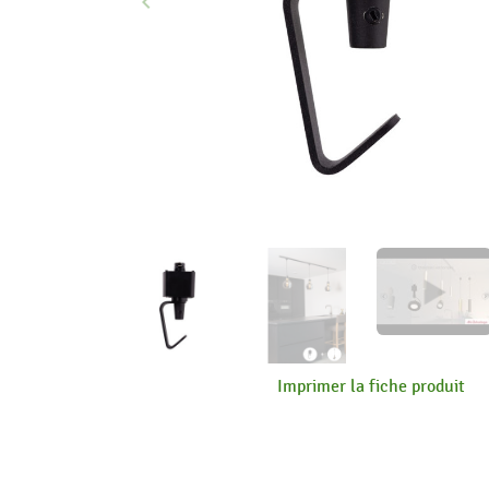
keyboard_arrow_left
Précédent
Imprimer la fiche produit