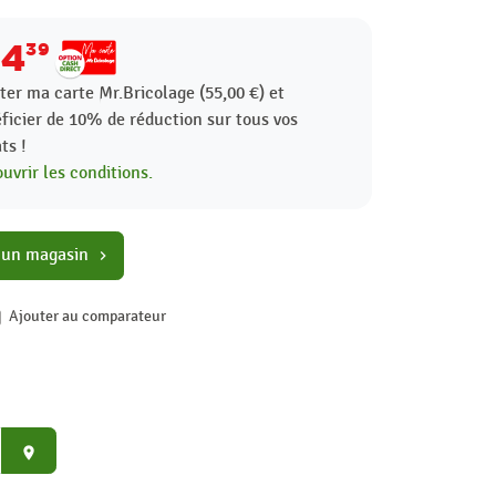
14
39
ter ma carte Mr.Bricolage (55,00 €) et
ficier de
10%
de réduction sur tous vos
ts !
uvrir les conditions.
 un magasin
chevron_right
Ajouter au comparateur
place