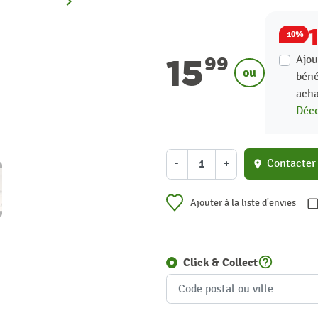
keyboard_arrow_right
Suivant
-10%
15
Ajou
99
ou
béné
acha
Déco
-
+
Contacter
location_on
Ajouter à la liste d'envies
help_outline
Click & Collect