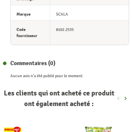
Marque
SCALA
Code
8102.2535
fournisseur
Commentaires (0)
Aucun avis n'a été publié pour le moment.
Les clients qui ont acheté ce produit
keyboard_arrow_left
keyboard_arrow_right
Précéde
Sui
ont également acheté :