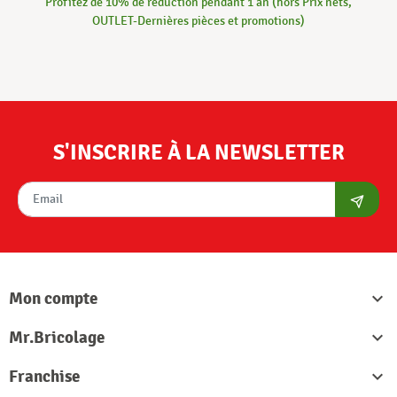
Profitez de 10% de réduction pendant 1 an (hors Prix nets,
OUTLET-Dernières pièces et promotions)
S'INSCRIRE À LA NEWSLETTER
S'abon
Mon compte

Mr.Bricolage

Franchise
