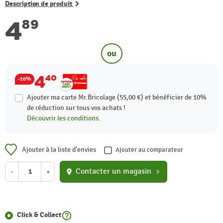
Description de produit
4
89
ou
4
40
-10%
Ajouter ma carte Mr.Bricolage (55,00 €) et bénéficier de
10%
de réduction sur tous vos achats !
Découvrir les conditions.
Ajouter à la liste d'envies
Ajouter au comparateur
Contacter un magasin
-
+
location_on
chevron_right
help_outline
Click & Collect