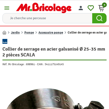
0
menu
person
Jardin
Pompe
Accessoire pompe
Collier de serrage en acier g
Accueil
Collier de serrage en acier galvanisé Ø 25-35 mm
2 pièces SCALA
Réf. Mr Bricolage :
698961
-
EAN :
5411175149145