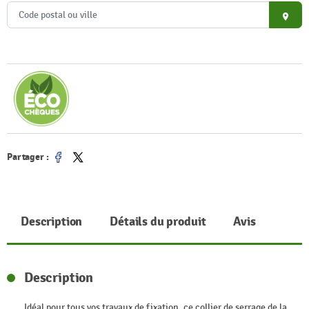
place
Partager :
Partager
Tweet
Description
Détails du produit
Avis
Description
Idéal pour tous vos travaux de fixation, ce collier de serrage de la