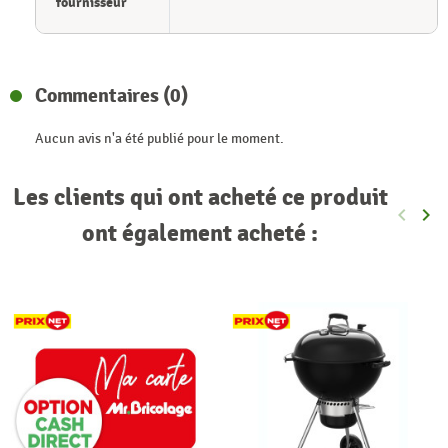
fournisseur
Commentaires (0)
Aucun avis n'a été publié pour le moment.
Les clients qui ont acheté ce produit
keyboard_arrow_left
keyboard_arrow_right
Précéde
Sui
ont également acheté :