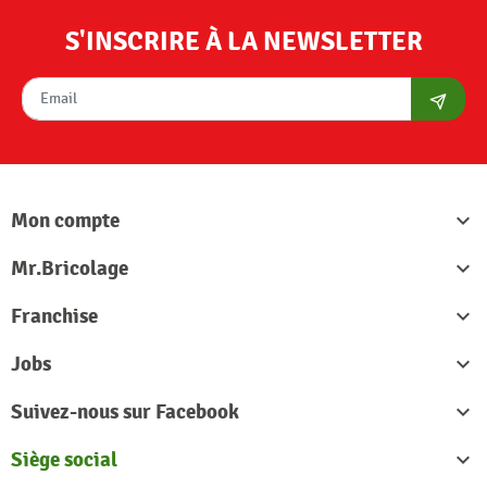
S'INSCRIRE À LA NEWSLETTER
S'abon
Mon compte

Mr.Bricolage

Franchise

Jobs

Suivez-nous sur Facebook

Siège social
