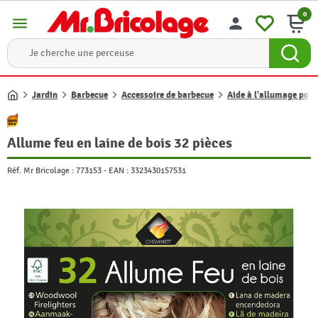
0
menu
person
Jardin
Barbecue
Accessoire de barbecue
Aide à l'allumage pou
Accueil
Allume feu en laine de bois 32 pièces
Réf. Mr Bricolage :
773153
-
EAN :
3323430157531