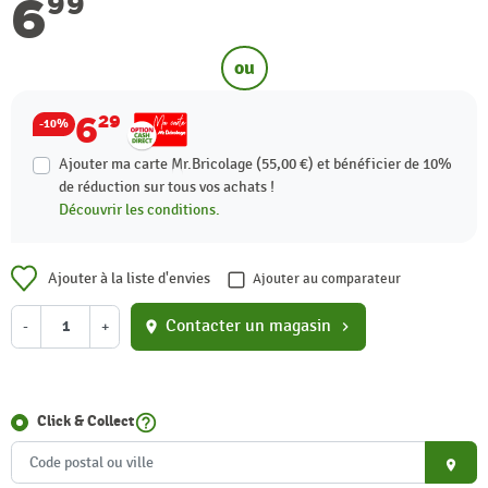
6
99
ou
6
29
-10%
Ajouter ma carte Mr.Bricolage (55,00 €) et bénéficier de
10%
de réduction sur tous vos achats !
Découvrir les conditions.
Ajouter à la liste d'envies
Ajouter au comparateur
Contacter un magasin
-
+
location_on
chevron_right
help_outline
Click & Collect
place