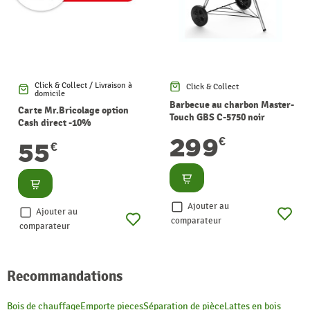
Click & Collect / Livraison à
Click & Collect
domicile
Barbecue au charbon Master-
Carte Mr.Bricolage option
Touch GBS C-5750 noir
Cash direct -10%
WEBER
299
€
55
€
Consulter
Consulter
Ajouter au
Ajouter au
comparateur
comparateur
Recommandations
Bois de chauffage
Emporte pieces
Séparation de pièce
Lattes en bois