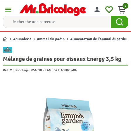
0
menu
person
Animalerie
Animal du jardin
Alimentation de l'animal du jardin
Accueil
Mélange de graines pour oiseaux Energy 3,5 kg
Réf. Mr Bricolage :
054698
-
EAN :
5411468025484