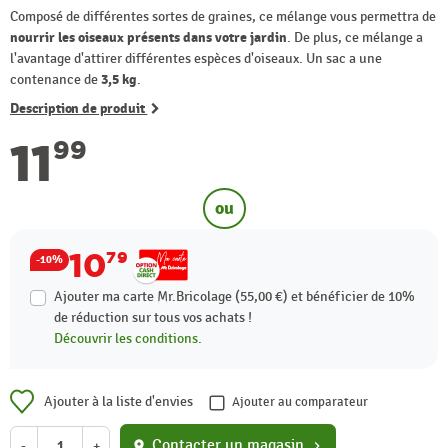
Composé de différentes sortes de graines, ce mélange vous permettra de
nourrir les oiseaux présents dans votre jardin
. De plus, ce mélange a
l'avantage d'attirer différentes espèces d'oiseaux. Un sac a une
contenance de
3,5 kg
.
Description de produit
11
99
ou
10
79
-10%
Ajouter ma carte Mr.Bricolage (55,00 €) et bénéficier de
10%
de réduction sur tous vos achats !
Découvrir les conditions.
Ajouter à la liste d'envies
Ajouter au comparateur
Contacter un magasin
-
+
location_on
chevron_right