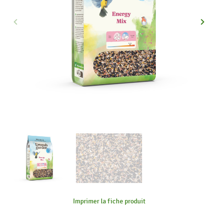
keyboard_arrow_left
keyboard_arrow_right
Précédent
Suiva
Imprimer la fiche produit