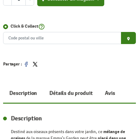
help_outline
Click & Collect
place
Partager :
Partager
Tweet
Description
Détails du produit
Avis
Description
Destiné aux oiseaux présents dans votre jardin, ce
mélange de
graines
de la marque Emma's Garden peut être
placé dans une