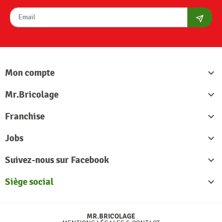
S'abon
Mon compte

Mr.Bricolage

Franchise

Jobs

Suivez-nous sur Facebook

Siège social

MR.BRICOLAGE