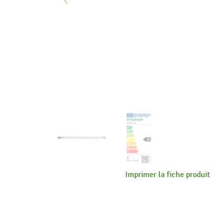
keyboard_arrow_left
Précédent
Imprimer la fiche produit