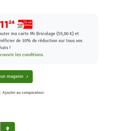
11
24
outer ma carte Mr.Bricolage (55,00 €) et
néficier de
10%
de réduction sur tous vos
hats !
couvrir les conditions.
 un magasin
chevron_right
Ajouter au comparateur
place