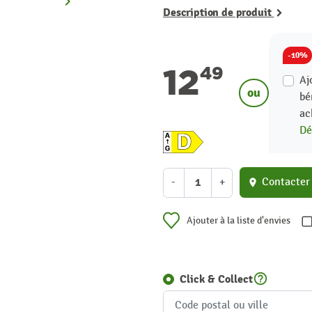
keyboard_arrow_right
Suivant
Description de produit
-10%
12
49
Aj
ou
bé
ac
Dé
-
+
Contacter
location_on
Ajouter à la liste d'envies
help_outline
Click & Collect