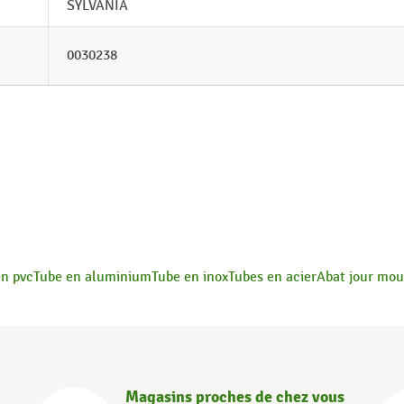
SYLVANIA
0030238
en pvc
Tube en aluminium
Tube en inox
Tubes en acier
Abat jour mou
Magasins proches de chez vous