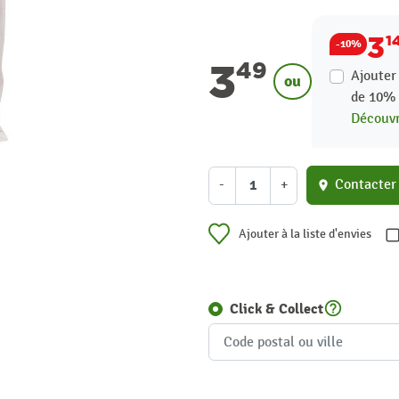
3
1
-10%
3
49
Ajouter
ou
de
10
Découvr
-
+
Contacter
location_on
Ajouter à la liste d'envies
help_outline
Click & Collect