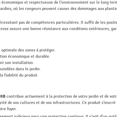
he économique et respectueuse de l'environnement sur le long ter
 jardins, où les rongeurs peuvent causer des dommages aux planta
 nécessitant pas de compétences particulières. Il suffit de les posi
tesse assure une bonne résistance aux conditions extérieures, gar
optimale des zones à protéger.
ution économique et durable.
ant son installation.
nuisibles dans le jardin.
fiabilité du produit.
 KB
contribue activement à la protection de votre jardin et de votr
rité de vos cultures et de vos infrastructures. Ce produit s'inscr
tre foyer.
issement judicieux pour une protection continue. Il s'agit d'un ou