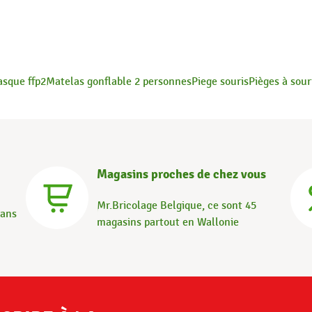
sque ffp2
Matelas gonflable 2 personnes
Piege souris
Pièges à sour
Magasins proches de chez vous
Mr.Bricolage Belgique, ce sont 45
dans
magasins partout en Wallonie