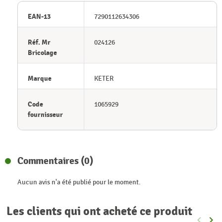
EAN-13
7290112634306
Réf. Mr
024126
Bricolage
Marque
KETER
Code
1065929
fournisseur
Commentaires (0)
Aucun avis n'a été publié pour le moment.
Les clients qui ont acheté ce produit
keyboard_arrow_left
keyboard_arrow_right