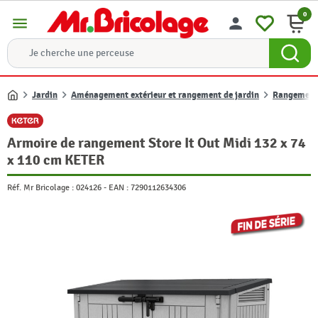
0
menu
person
Jardin
Aménagement extérieur et rangement de jardin
Rangement 
Accueil
Armoire de rangement Store It Out Midi 132 x 74
x 110 cm KETER
Réf. Mr Bricolage :
024126
-
EAN :
7290112634306