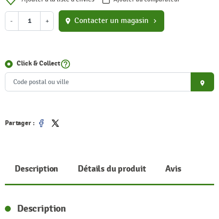
Contacter un magasin
-
+
location_on
chevron_right
help_outline
Click & Collect
place
Partager :
Partager
Tweet
Description
Détails du produit
Avis
Description