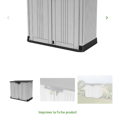
keyboard_arrow_left
keyboard_arrow_right
Précédent
Suiva
Imprimer la fiche produit