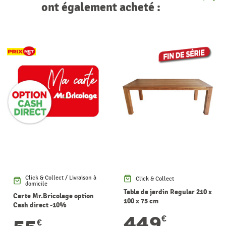
Précéde
Sui
ont également acheté :
Click & Collect / Livraison à
Click & Collect
domicile
Table de jardin Regular 210 x
Carte Mr.Bricolage option
100 x 75 cm
Cash direct -10%
449
€
€