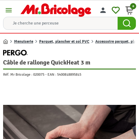
0
menu
person
Menuiserie
Parquet, plancher et sol PVC
Accessoire parquet, planc
Accueil
Câble de rallonge QuickHeat 3 m
Réf. Mr Bricolage :
020075
-
EAN :
5400818895815