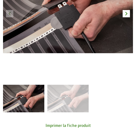
keyboard_arrow_left
keyboard_arrow_right
Précédent
Suiva
Imprimer la fiche produit