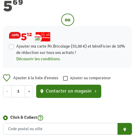
5
69
ou
5
12
-10%
Ajouter ma carte Mr.Bricolage (55,00 €) et bénéficier de
10%
de réduction sur tous vos achats !
Découvrir les conditions.
Ajouter à la liste d'envies
Ajouter au comparateur
Contacter un magasin
-
+
location_on
chevron_right
help_outline
Click & Collect
place