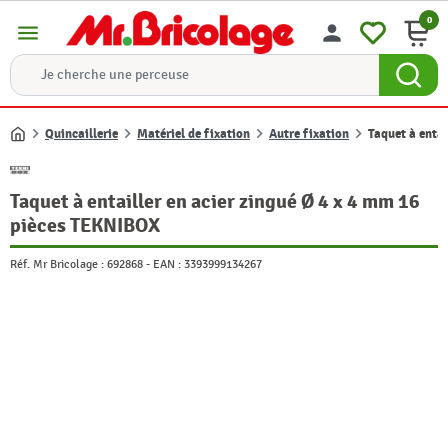
0
menu
person
Quincaillerie
Matériel de fixation
Autre fixation
Taquet à enta
Accueil
Taquet à entailler en acier zingué Ø 4 x 4 mm 16
pièces TEKNIBOX
Réf. Mr Bricolage :
692868
-
EAN :
3393999134267