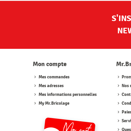
S'IN
NE
Mon compte
Mr.B
Mes commandes
Prom
Mes adresses
Nos 
Mes informations personnelles
Cont
My Mr.Bricolage
Condi
Paie
Serv
Quest