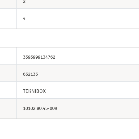
2
4
3393999134762
632135
TEKNIBOX
10102.80.45-009