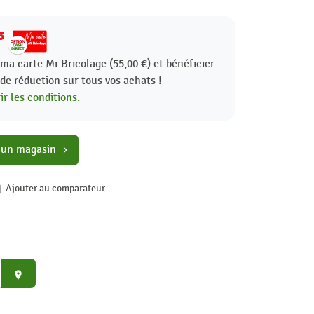
5
ma carte Mr.Bricolage (55,00 €) et bénéficier
%
de réduction sur tous vos achats !
r les conditions.
 un magasin
chevron_right
Ajouter au comparateur
place