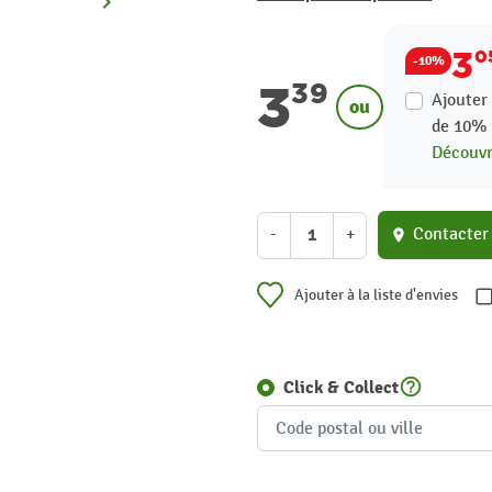
keyboard_arrow_right
Suivant
3
0
-10%
3
39
Ajouter 
ou
de
10
Découvri
-
+
Contacter
location_on
Ajouter à la liste d'envies
help_outline
Click & Collect