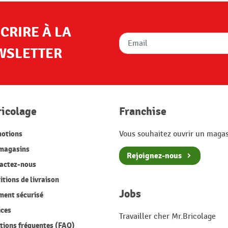
SCRIRE À LA
WSLETTER
ricolage
Franchise
otions
Vous souhaitez ouvrir un magas
magasins
Rejoignez-nous
actez-nous
tions de livraison
Jobs
ment sécurisé
ices
Travailler cher Mr.Bricolage
ions fréquentes (FAQ)