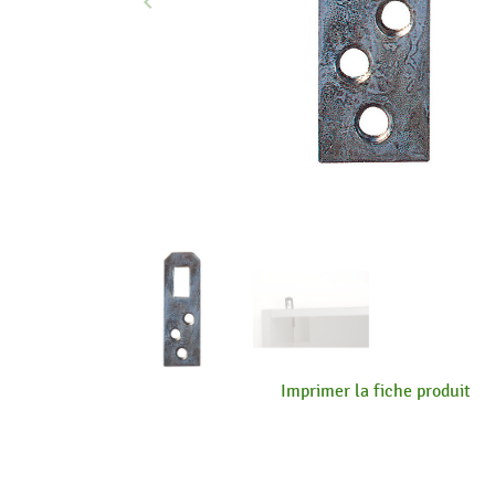
keyboard_arrow_left
Précédent
Imprimer la fiche produit