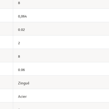
8
0,064
0.02
2
8
0.06
Zingué
Acier