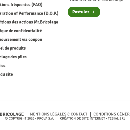
ions fréquentes (FAQ)
Postulez
ration of Performance (D.O.P.)
tions des actions Mr.Bricolage
ique de confidentialité
oursement via coupon
l de produits
lage des piles
ies
du site
BRICOLAGE
MENTIONS LÉGALES & CONTACT
CONDITIONS GÉNÉR
© COPYRIGHT 2026 - PROVA S.A.
CRÉATION DE SITE INTERNET -
TESIAL SRL