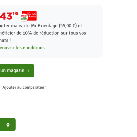
43
19
outer ma carte Mr.Bricolage (55,00 €) et
néficier de
10%
de réduction sur tous vos
hats !
couvrir les conditions.
 un magasin
chevron_right
Ajouter au comparateur
place