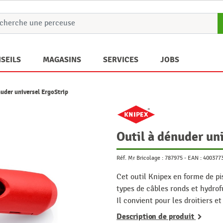
SEILS
MAGASINS
SERVICES
JOBS
nuder universel ErgoStrip
Outil à dénuder un
Réf. Mr Bricolage :
787975
-
EAN :
400377
Cet outil Knipex en forme de pi
types de câbles ronds et hydro
Il convient pour les droitiers 
Description de produit