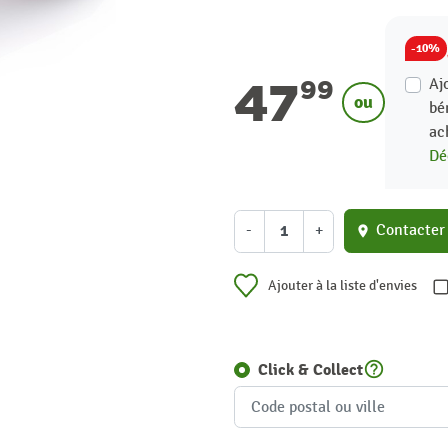
-10%
47
Aj
99
ou
bé
ac
Dé
-
+
Contacter
location_on
Ajouter à la liste d'envies
help_outline
Click & Collect