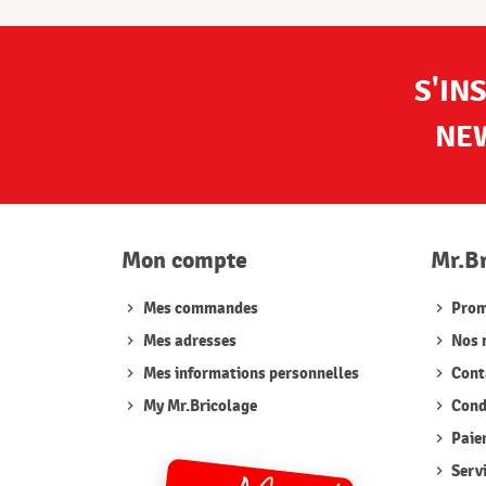
S'IN
NE
Mon compte
Mr.B
Mes commandes
Prom
Mes adresses
Nos 
Mes informations personnelles
Cont
My Mr.Bricolage
Condi
Paie
Serv