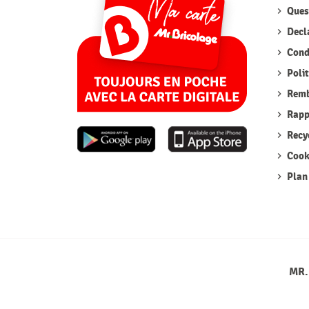
Quest
Decla
Condi
Polit
Remb
Rappe
Recyc
Cook
Plan 
MR.