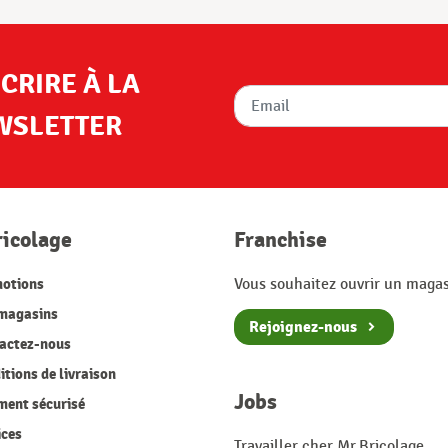
SCRIRE À LA
WSLETTER
ricolage
Franchise
otions
Vous souhaitez ouvrir un magas
magasins
Rejoignez-nous
actez-nous
tions de livraison
Jobs
ment sécurisé
ices
Travailler cher Mr.Bricolage