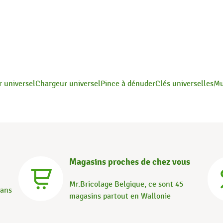
 universel
Chargeur universel
Pince à dénuder
Clés universelles
Mu
Magasins proches de chez vous
Mr.Bricolage Belgique, ce sont 45
dans
magasins partout en Wallonie