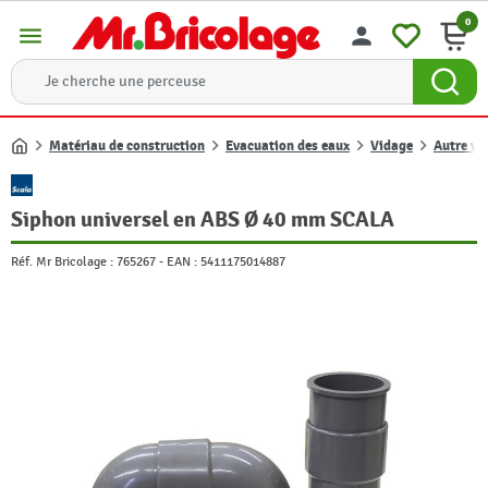
0
menu
person
Matériau de construction
Evacuation des eaux
Vidage
Autre vi
Accueil
Siphon universel en ABS Ø 40 mm SCALA
Réf. Mr Bricolage :
765267
-
EAN :
5411175014887