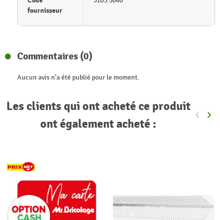
Code
3103.5040
fournisseur
Commentaires (0)
Aucun avis n'a été publié pour le moment.
Les clients qui ont acheté ce produit
keyboard_arrow_left
keyboard_arrow_right
Précéde
Sui
ont également acheté :