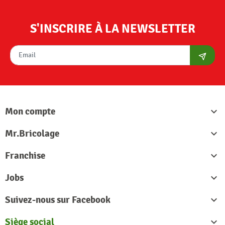
S'INSCRIRE À LA NEWSLETTER
S'abon
Mon compte

Mr.Bricolage

Franchise

Jobs

Suivez-nous sur Facebook

Siège social
