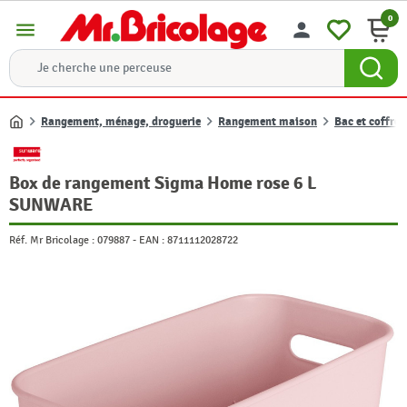
0
menu
person
Rangement, ménage, droguerie
Rangement maison
Bac et coffre
Accueil
Box de rangement Sigma Home rose 6 L
SUNWARE
Réf. Mr Bricolage :
079887
-
EAN :
8711112028722