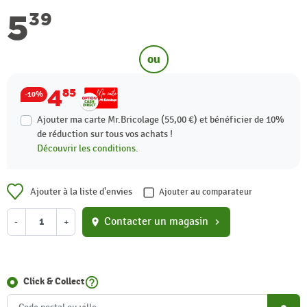
5
39
ou
4
85
-10%
Ajouter ma carte Mr.Bricolage (55,00 €) et bénéficier de
10%
de réduction sur tous vos achats !
Découvrir les conditions.
Ajouter à la liste d'envies
Ajouter au comparateur
Contacter un magasin
-
+
location_on
chevron_right
help_outline
Click & Collect