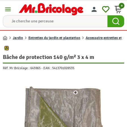
0
menu
person
Jardin
Entretien du jardin et plantation
Accessoire entretien et p
Accueil
Bâche de protection 140 g/m² 3 x 4 m
Réf. Mr Bricolage :
645965
-
EAN :
5413701028535