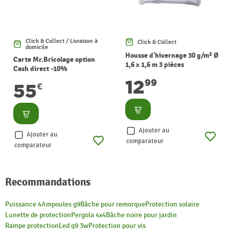
Click & Collect / Livraison à
Click & Collect
domicile
Housse d'hivernage 30 g/m² Ø
Carte Mr.Bricolage option
1,6 x 1,6 m 3 pièces
Cash direct -10%
12
99
55
€
Consulter
Consulter
Ajouter au
Ajouter au
comparateur
comparateur
Recommandations
Puissance 4
Ampoules g9
Bâche pour remorque
Protection solaire
Lunette de protection
Pergola 4x4
Bâche noire pour jardin
Rampe protection
Led g9 3w
Protection pour vis