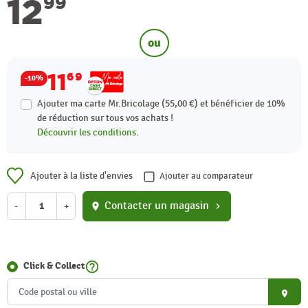
12
99
ou
11
69
-10%
Ajouter ma carte Mr.Bricolage (55,00 €) et bénéficier de
10%
de réduction sur tous vos achats !
Découvrir les conditions.
Ajouter à la liste d'envies
Ajouter au comparateur
Contacter un magasin
-
+
location_on
chevron_right
help_outline
Click & Collect
place