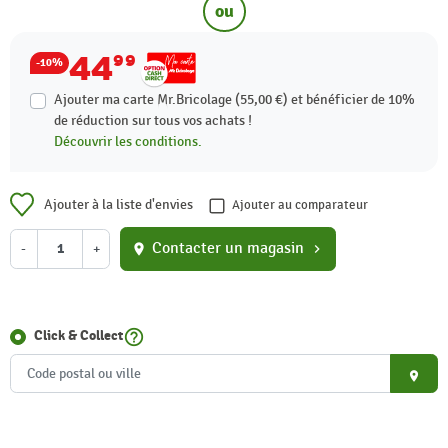
ou
44
99
-10%
Ajouter ma carte Mr.Bricolage (55,00 €) et bénéficier de
10%
de réduction sur tous vos achats !
Découvrir les conditions.
Ajouter à la liste d'envies
Ajouter au comparateur
Contacter un magasin
-
+
location_on
chevron_right
help_outline
Click & Collect
place