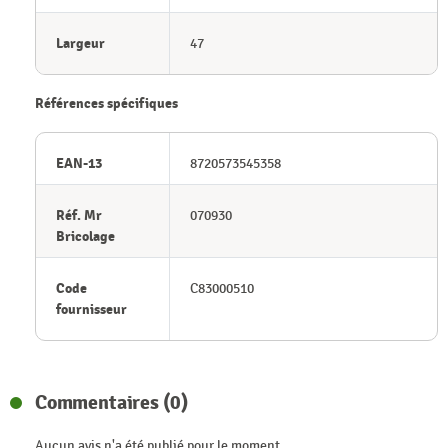
Largeur
47
Références spécifiques
EAN-13
8720573545358
Réf. Mr
070930
Bricolage
Code
C83000510
fournisseur
Commentaires (0)
Aucun avis n'a été publié pour le moment.