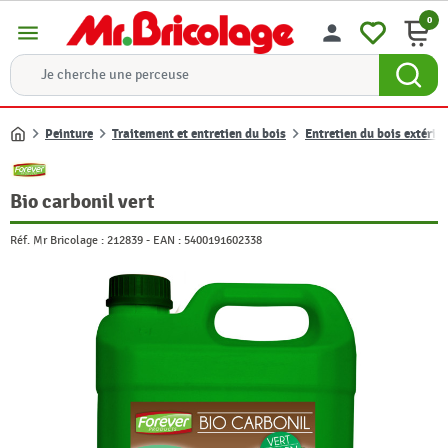
0
menu
person
Peinture
Traitement et entretien du bois
Entretien du bois extérie
Accueil
Bio carbonil vert
Réf. Mr Bricolage :
212839
-
EAN :
5400191602338