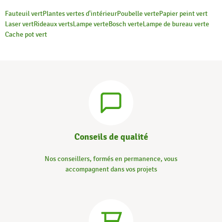
Fauteuil vert
Plantes vertes d'intérieur
Poubelle verte
Papier peint vert
Laser vert
Rideaux verts
Lampe verte
Bosch verte
Lampe de bureau verte
Cache pot vert
Conseils de qualité
Nos conseillers, formés en permanence, vous
accompagnent dans vos projets