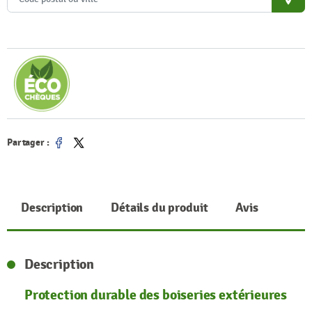
place
Partager :
Partager
Tweet
Description
Détails du produit
Avis
Description
Protection durable des boiseries extérieures