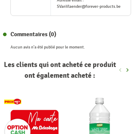
Adresse email :
SVanVlaender@forever-products.be
Commentaires (0)
Aucun avis n'a été publié pour le moment.
Les clients qui ont acheté ce produit
keyboard_arrow_left
keyboard_arrow_right
Précéde
Sui
ont également acheté :