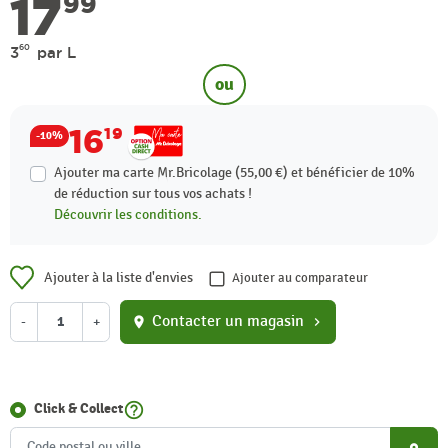
17
99
60
3
par L
ou
16
19
-10%
Ajouter ma carte Mr.Bricolage (55,00 €) et bénéficier de
10%
de réduction sur tous vos achats !
Découvrir les conditions.
Ajouter à la liste d'envies
Ajouter au comparateur
Contacter un magasin
-
+
location_on
chevron_right
help_outline
Click & Collect